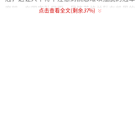
魔咒。在国家队层面，尽管英格兰队在凯恩的
点击查看全文(剩余
37
%)
带领下多次闯入世界大赛四强，但至今仍未夺
冠。
凯恩无疑已证明了自己的实力，职业生涯
超过600场比赛，贡献400多粒进球，是球队不
可或缺的力量。在本届欧洲杯中，他在关键时
刻的进球帮助英格兰晋级，半决赛中更是通过
点球扳平比分，为最终逆转奠定了基础。
7月15日的决赛，将是凯恩打破无冠魔咒的
又一良机，所有目光都将聚焦于他和英格兰队
的表现。
（责任编辑：张蕾）