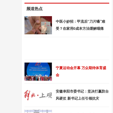
频道热点
中医小妙招：甲流后“刀片嗓”难
受？在家用0成本方法缓解咽痛
宁夏运动会开幕 万众期待体育盛
会
安徽阜阳市委书记：坚决打赢防台
风硬仗 新书记上任引领抗灾