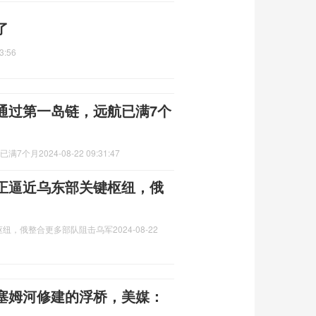
了
3:56
通过第一岛链，远航已满7个
已满7个月
2024-08-22 09:31:47
正逼近乌东部关键枢纽，俄
枢纽，俄整合更多部队阻击乌军
2024-08-22
塞姆河修建的浮桥，美媒：