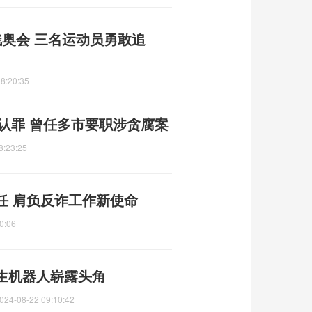
奥会 三名运动员勇敢追
8:20:35
庭认罪 曾任多市要职涉贪腐案
8:23:25
任 肩负反诈工作新使命
0:06
生机器人崭露头角
024-08-22 09:10:42