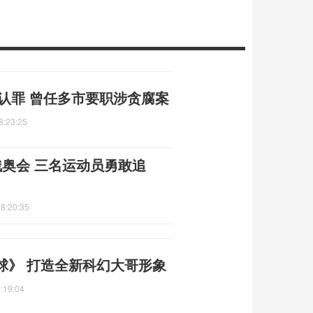
庭认罪 曾任多市要职涉贪腐案
8:23:25
奥会 三名运动员勇敢追
8:20:35
球》 打造全新科幻大哥形象
:19:04