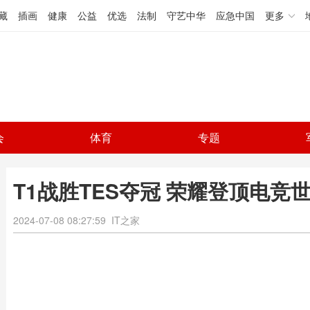
藏
插画
健康
公益
优选
法制
守艺中华
应急中国
更多
会
体育
专题
T1战胜TES夺冠 荣耀登顶电竞
2024-07-08 08:27:59
IT之家