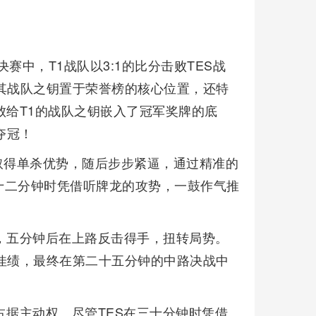
决赛中，T1战队以3:1的比分击败TES战
其战队之钥置于荣誉榜的核心位置，还特
中败给T1的战队之钥嵌入了冠军奖牌的底
夺冠！
取得单杀优势，随后步步紧逼，通过精准的
十二分钟时凭借听牌龙的攻势，一鼓作气推
，五分钟后在上路反击得手，扭转局势。
佳绩，最终在第二十五分钟的中路决战中
占据主动权。尽管TES在三十分钟时凭借