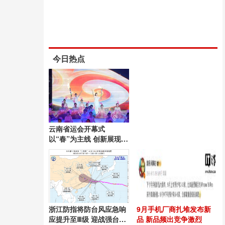
今日热点
云南省运会开幕式
以“春”为主线 创新展现昆
明风采
浙江防指将防台风应急响
9月手机厂商扎堆发布新
应提升至Ⅲ级 迎战强台
品 新品频出竞争激烈