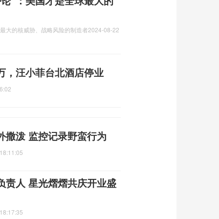
胁论”：美国才是全球最大的
球最大的核威胁、战略风险的制造者
2024-08-22
万，汪小菲台北酒店停业
6:02
外撒泼 监控记录野蛮行为
18:11:05
负责人 星光熠熠共庆开业盛
18:17:35