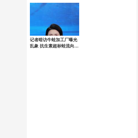
5000元
记者暗访牛蛙加工厂曝光
乱象 抗生素超标蛙流向市
场