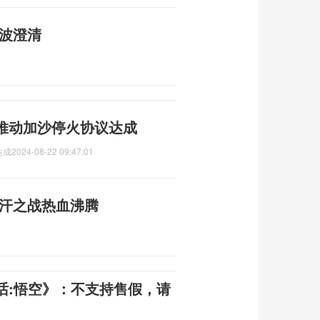
风波澄清
推动加沙停火协议达成
达成
2024-08-22 09:47:01
洛汗之战热血沸腾
话:悟空》：不支持售假，请