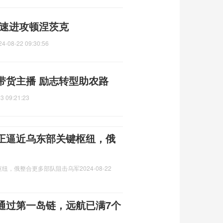
加速进攻顿涅茨克
24-08-22 09:30:56
带货主播 励志转型助农路
3 09:21:23
正逼近乌东部关键枢纽，俄
枢纽，俄整合更多部队阻击乌军
2024-08-22
通过第一岛链，远航已满7个