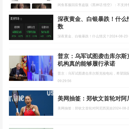
闲鱼客服回应售盗版《黑神话:悟空》：不支持
深夜黄金、白银暴跌！什么
数
深夜黄金、白银暴跌！什么情况？
2024-08-23 
普京：乌军试图袭击库尔斯
机构真的能够履行承诺
普京：乌军试图袭击库尔斯克核电站，希望国
09:29:56
美网抽签：郑钦文首轮对阿
美网抽签：郑钦文首轮对阿尼西莫娃
2024-08-2