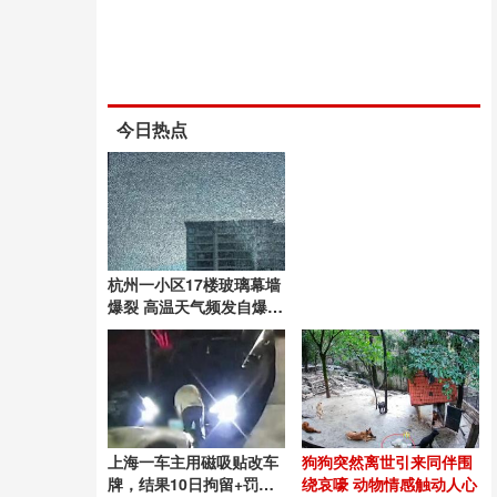
今日热点
杭州一小区17楼玻璃幕墙
爆裂 高温天气频发自爆现
象
上海一车主用磁吸贴改车
狗狗突然离世引来同伴围
牌，结果10日拘留+罚款
绕哀嚎 动物情感触动人心