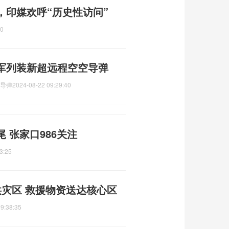
，印媒欢呼“历史性访问”
40
海军列装新超远程空空导弹
空导弹
2024-08-22 09:29:40
 张家口986关注
3:25
洪灾区 救援物资送达核心区
9:38:35