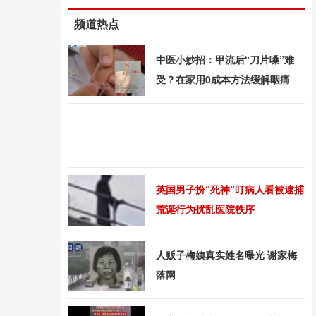
频道热点
中医小妙招：甲流后“刀片嗓”难
受？在家用0成本方法缓解咽痛
英国男子扮“死神”盯病人看被逮捕
荒诞行为扰乱医院秩序
人贩子梅姨真实姓名曝光 谢家梅
落网