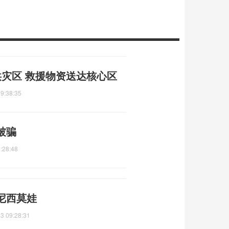
洪灾区 救援物资送达核心区
9:38:35
被骗
:28:48
尼西莫娃
3 09:28:31