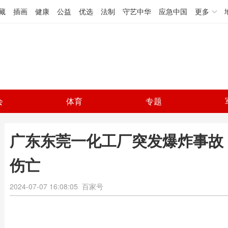
藏
插画
健康
公益
优选
法制
守艺中华
应急中国
更多
会
体育
专题
广东东莞一化工厂突发爆炸事故 
伤亡
2024-07-07 16:08:05
百家号