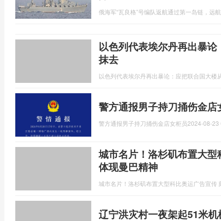
俄海军“瓦良格”号编队返航通过第一岛链，远航
以色列代表埃尔丹再出暴论
抹去
以色列代表埃尔丹再出暴论：应把联合国大楼
警方通报男子持刀捅伤金店
警方通报男子持刀捅伤金店女柜员
2024-08-23 
城市名片！洛杉矶布置大型
体现曼巴精神
城市名片！洛杉矶布置大型科比奥运广告宣传 
辽宁洪灾村一夜架起51米机