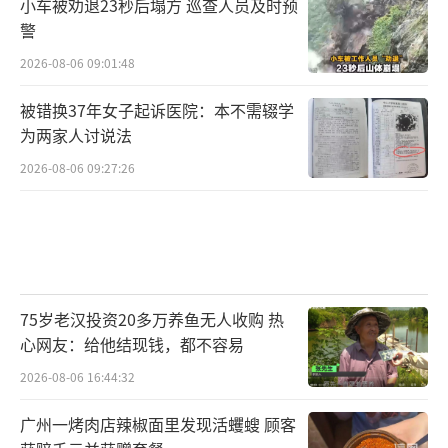
小车被劝退23秒后塌方 巡查人员及时预
警
2026-08-06 09:01:48
被错换37年女子起诉医院：本不需辍学
为两家人讨说法
2026-08-06 09:27:26
75岁老汉投资20多万养鱼无人收购 热
心网友：给他结现钱，都不容易
2026-08-06 16:44:32
广州一烤肉店辣椒面里发现活蠼螋 顾客