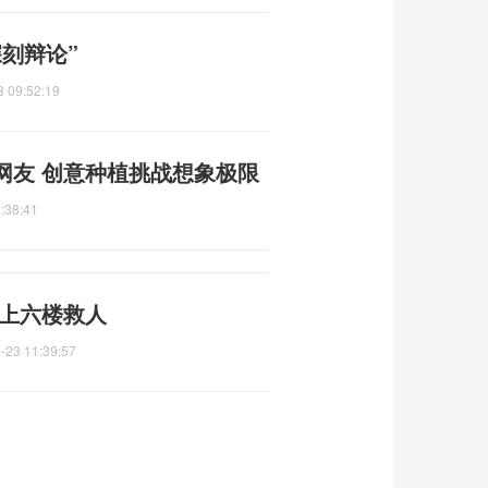
刻辩论”
3 09:52:19
网友 创意种植挑战想象极限
:38:41
冲上六楼救人
-23 11:39:57