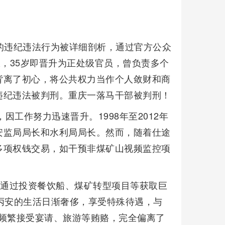
的违纪违法行为被详细剖析，通过官方公众
极，35岁即晋升为正处级官员，曾负责多个
背离了初心，将公共权力当作个人敛财和商
违纪违法被判刑。重庆一落马干部被判刑！
因工作努力迅速晋升。1998年至2012年
安监局局长和水利局局长。然而，随着仕途
多项权钱交易，如干预非煤矿山视频监控项
。
图通过投资餐饮船、煤矿转型项目等获取巨
丙安的生活日渐奢侈，享受特殊待遇，与
，频繁接受宴请、旅游等贿赂，完全偏离了