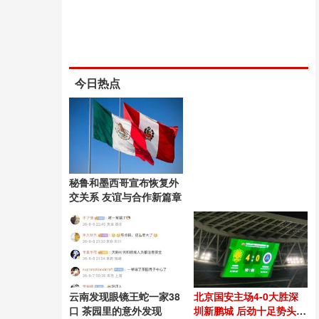
今日热点
秘鲁和墨西哥宣布恢复外
交关系 友谊与合作新篇章
云南发现眼镜王蛇一家38
北京国安主场4-0大胜深
口 茶园里的意外发现
圳新鹏城 后劲十足势头良