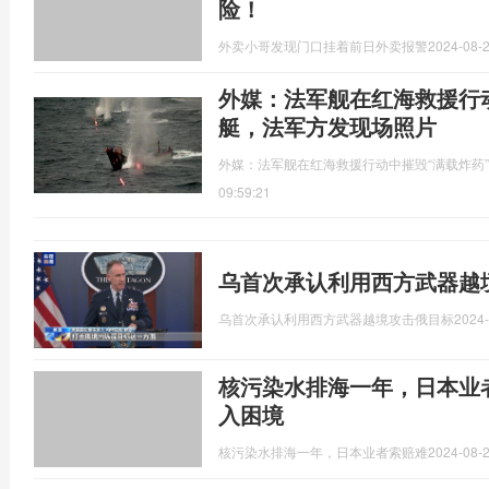
险！
外卖小哥发现门口挂着前日外卖报警
2024-08-2
外媒：法军舰在红海救援行
艇，法军方发现场照片
外媒：法军舰在红海救援行动中摧毁“满载炸药
09:59:21
乌首次承认利用西方武器越
乌首次承认利用西方武器越境攻击俄目标
2024-
核污染水排海一年，日本业
入困境
核污染水排海一年，日本业者索赔难
2024-08-2