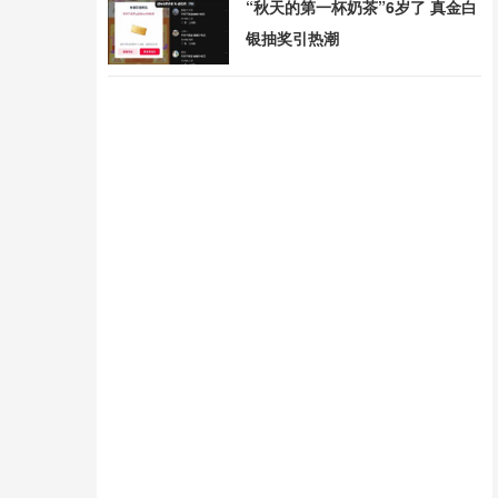
“秋天的第一杯奶茶”6岁了 真金白
银抽奖引热潮