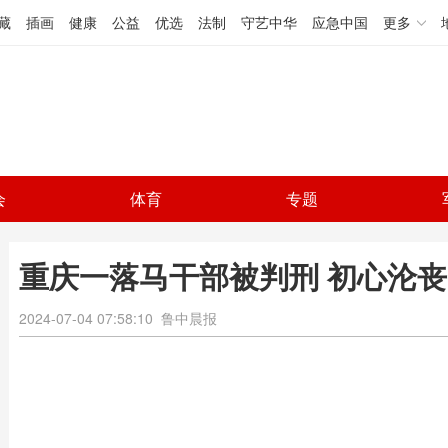
藏
插画
健康
公益
优选
法制
守艺中华
应急中国
更多
会
体育
专题
重庆一落马干部被判刑 初心沦
2024-07-04 07:58:10
鲁中晨报