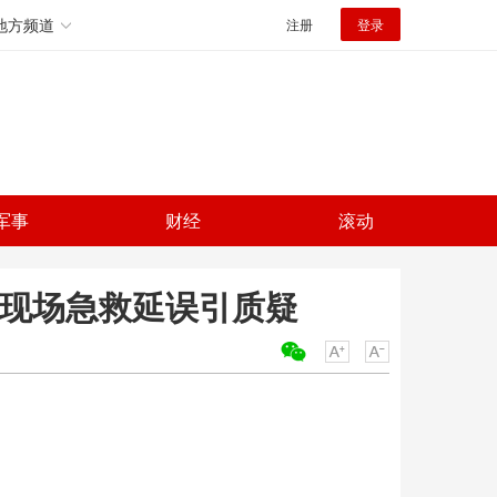
地方频道
注册
登录
军事
财经
滚动
 现场急救延误引质疑
关键词：