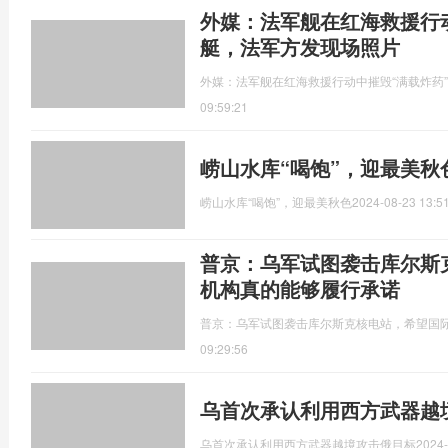
外媒：法军舰在红海救援行
艇，法军方发现场照片
外媒：法军舰在红海救援行动中摧毁“满载炸药
09:59:21
崂山水库“喝饱”，迎最美秋
崂山水库“喝饱”，迎最美秋色
2024-08-23 13:5
普京：乌军试图袭击库尔斯
机构真的能够履行承诺
普京：乌军试图袭击库尔斯克核电站，希望国
09:29:56
乌首次承认利用西方武器越
乌首次承认利用西方武器越境攻击俄目标
2024-