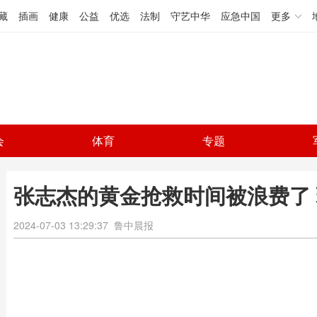
藏
插画
健康
公益
优选
法制
守艺中华
应急中国
更多
会
体育
专题
张志杰的黄金抢救时间被浪费了
2024-07-03 13:29:37
鲁中晨报