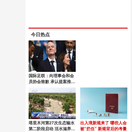
今日热点
国际足联：向理事会和会
员协会致歉 承认提案推进
失误
塔里木河第27次生态输水
出入境新规来了 哪些人会
第二阶段启动 活水滋养绿
被“拦住” 新规背后的考量