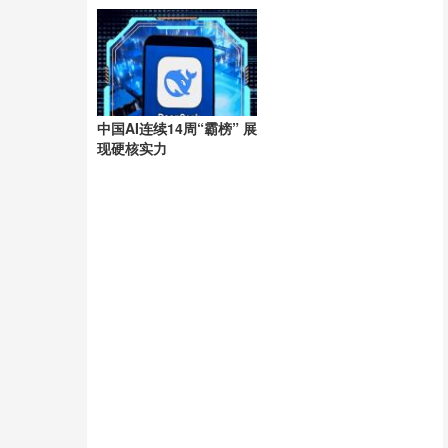
洲
中国AI连续14周“霸榜” 展
现硬核实力