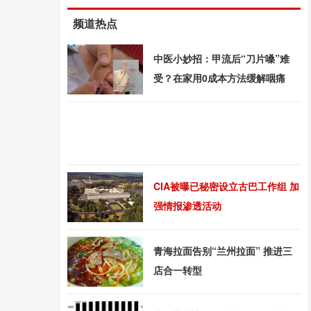
频道热点
中医小妙招：甲流后“刀片嗓”难
受？在家用0成本方法缓解咽痛
CIA被曝已秘密设立古巴工作组 加
强情报渗透活动
青海拉面告别“兰州拉面” 推进三
店合一转型