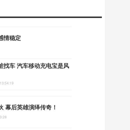
感情稳定
桩找车 汽车移动充电宝是风
13:54:19
伙 幕后英雄演绎传奇！
3:28