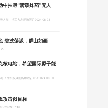
动中摧毁“满载炸药”无人
”无人艇，法军方发现场照片
2024-08-23
色 碧波荡漾，群山如画
1:20
克核电站，希望国际原子能
际原子能机构真的能够履行承诺
2024-08-23
境攻击俄目标
08-23 09:57:16