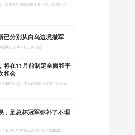
家：暴露其为地缘战略工具化南太岛国用心
斯已分别从白乌边境撤军
境撤军
2024-07-15 09:45:27
，将在11月前制定全面和平
次和会
全面和平计划，俄方代表应出席第二次和会
易，足总杯冠军弥补了不理
补了不理想的联赛
2024-07-16 10:28:25