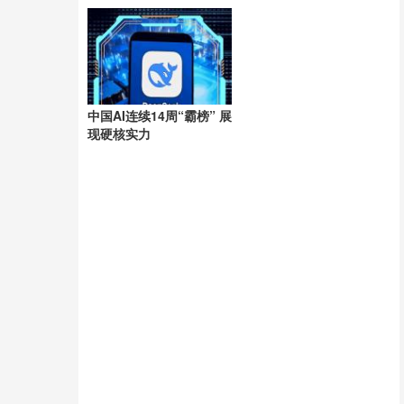
洲
中国AI连续14周“霸榜” 展
现硬核实力