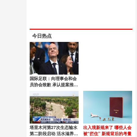
今日热点
国际足联：向理事会和会
员协会致歉 承认提案推进
失误
塔里木河第27次生态输水
出入境新规来了 哪些人会
第二阶段启动 活水滋养绿
被“拦住” 新规背后的考量