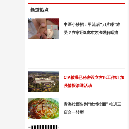
频道热点
中医小妙招：甲流后“刀片嗓”难
受？在家用0成本方法缓解咽痛
CIA被曝已秘密设立古巴工作组 加
强情报渗透活动
青海拉面告别“兰州拉面” 推进三
店合一转型