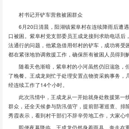
村书记开铲车营救被困群众
6月20日清晨，阳湖镇紫阜村在连续降雨后遭
口被困。紫阜村党支部委员王成龙接到求助电话后
法通行的问题，他紧急借用邻村的铲车，成功将受
都在紧张地协调救援工作，确保所有被困人员得到
随着天色渐暗，紫阜村的小河虽然仍旧湍急，
了晚餐。王成龙则忙于处理安置点物资采购事务，
经连续工作了14个小时。
此次汛情中，王成龙从一开始就身处救援第一
群众，还全天候参与防汛值守，提前部署巡查、排
秀霞表示，看到村干部们不辞辛劳地工作，大家心
即便夜幕降临，王成龙仍然身着雨具，奔走在