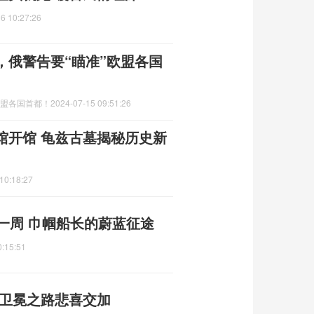
6 10:27:26
，俄警告要“瞄准”欧盟各国
欧盟各国首都！
2024-07-15 09:51:26
馆开馆 龟兹古墓揭秘历史新
10:18:27
一周 巾帼船长的蔚蓝征途
0:15:51
 卫冕之路悲喜交加