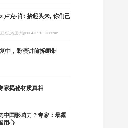
卢克-肖: 抬起头来, 你们已
你们已经让祖国骄傲
2024-07-16 10:28:02
恢复中，盼演讲前拆绷带
专家揭秘材质真相
抗中国影响力？专家：暴露
国用心