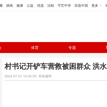
藏
插画
健康
公益
优选
法制
守艺中华
应急中国
更多
会
体育
专题
村书记开铲车营救被困群众 洪
2024-07-01 16:42:55
阜阳爆料