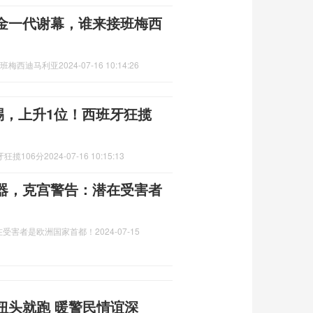
黄金一代谢幕，谁来接班梅西
接班梅西迪马利亚
2024-07-16 10:14:26
没踢，上升1位！西班牙狂揽
牙狂揽106分
2024-07-16 10:15:13
器，克宫警告：潜在受害者
在受害者是欧洲国家首都！
2024-07-15
扭头就跑 暖警民情谊深