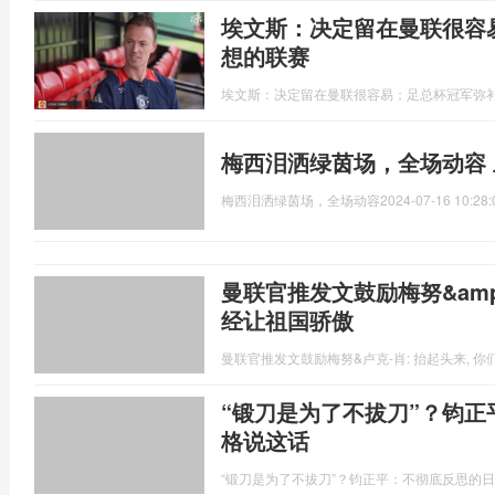
埃文斯：决定留在曼联很容
想的联赛
埃文斯：决定留在曼联很容易；足总杯冠军弥
梅西泪洒绿茵场，全场动容
梅西泪洒绿茵场，全场动容
2024-07-16 10:28:
曼联官推发文鼓励梅努&amp;
经让祖国骄傲
曼联官推发文鼓励梅努&卢克-肖: 抬起头来, 
“锻刀是为了不拔刀”？钧
格说这话
“锻刀是为了不拔刀”？钧正平：不彻底反思的