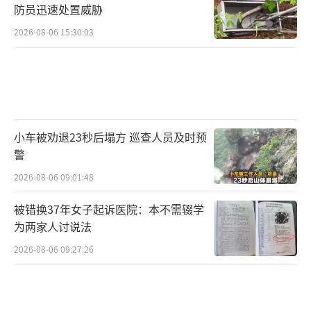
防员迅速处置威胁
2026-08-06 15:30:03
小车被劝退23秒后塌方 巡查人员及时预
警
2026-08-06 09:01:48
被错换37年女子起诉医院：本不需辍学
为两家人讨说法
2026-08-06 09:27:26