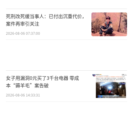
死刑改死缓当事人：已付出沉重代价，
案件再审引关注
2026-08-06 07:37:00
女子用漏洞0元买了3千台电器 零成
本“薅羊毛”案告破
2026-08-06 14:33:31