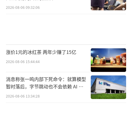
2026-08-06 09:32:06
涨价1元的冰红茶 两年少赚了15亿
2026-08-06 15:44:44
消息称张一鸣内部下死命令：就算模型
暂时落后，字节跳动也不会依赖 AI 蒸
馏技术
2026-08-06 13:34:28