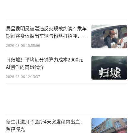
男星侯明昊被曝违反交规被约谈？乘车
期间将身体探出车辆与粉丝打招呼，当
地交警回应
2026-08-06 15:55:06
《归墟》平均每分钟算力成本2000元
AI创作的高昂代价
2026-08-06 12:13:37
新生儿进月子会所4天突发颅内出血，
监控曝光