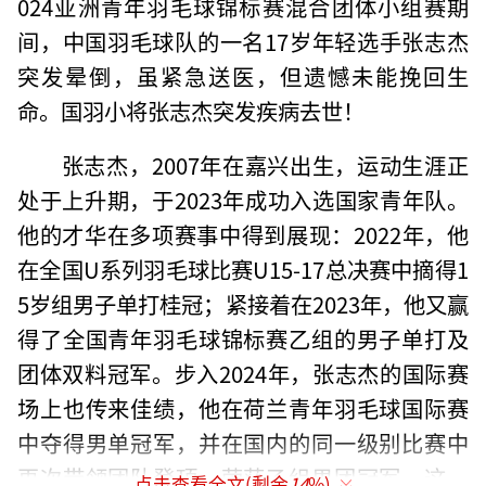
024亚洲青年羽毛球锦标赛混合团体小组赛期
间，中国羽毛球队的一名17岁年轻选手张志杰
突发晕倒，虽紧急送医，但遗憾未能挽回生
命。国羽小将张志杰突发疾病去世！
张志杰，2007年在嘉兴出生，运动生涯正
处于上升期，于2023年成功入选国家青年队。
他的才华在多项赛事中得到展现：2022年，他
在全国U系列羽毛球比赛U15-17总决赛中摘得1
5岁组男子单打桂冠；紧接着在2023年，他又赢
得了全国青年羽毛球锦标赛乙组的男子单打及
团体双料冠军。步入2024年，张志杰的国际赛
场上也传来佳绩，他在荷兰青年羽毛球国际赛
中夺得男单冠军，并在国内的同一级别比赛中
再次带领团队登顶，荣获乙组男团冠军。这一
点击查看全文(剩余
14
%)