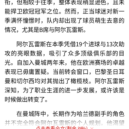
衔，但相较于往季，整体表现稍显逊色，且未
能捍卫欧冠冠军之位。然而，正当球迷对新一
季满怀憧憬时，队内却出现了球员萌生去意的
情况，尤其是B席与阿尔瓦雷斯。
阿尔瓦雷斯在本季凭借19个进球与13次助
攻的亮眼数据，吸引了众多顶级俱乐部的目
光。自加入曼城两年来，他在欧洲赛场的卓越
表现已毋庸置疑。当前转会窗口，巴黎圣日耳
曼和切尔西均对其抛出了橄榄枝。阿尔瓦雷斯
深知，为了职业生涯的进一步发展，或许该是
时候做出转变了。
在曼城阵中，长期作为哈兰德副手的角色
并不完全符合阿尔瓦雷斯的个人规划，他渴望
点击查看全文(剩余
39
%)