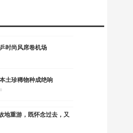
国乒时尚风席卷机场
 本土珍稀物种成绝响
40
：故地重游，既怀念过去，又
2