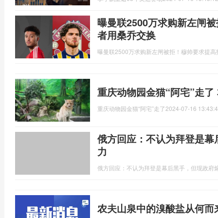
曝曼联2500万求购新左闸
者用桑乔交换
曝曼联2500万求购新左闸被拒！穆帅要求提
重庆动物园金猫“阿宅”走了
重庆动物园金猫“阿宅”走了
2024-07-16 13:43:
俄方回应：不认为拜登是幕
力
俄方回应：不认为拜登是幕后黑手，但现政府
农夫山泉中的溴酸盐从何而