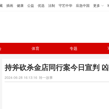
藏
插画
健康
公益
优选
法制
守艺中华
应急中国
更多
会
体育
专题
持斧砍杀金店同行案今日宣判 
2024-06-28 16:13:16
聆一故事