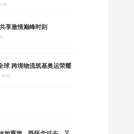
1:38
 共享激情巅峰时刻
49
全球 跨境物流筑基奥运荣耀
:39:02
：故地重游，既怀念过去，又