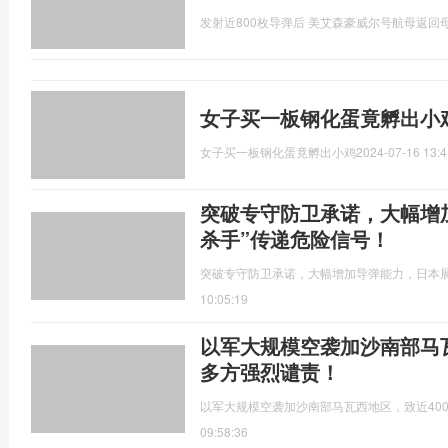
发射近800枚导弹后 美艾森豪威尔号航母返回
女子买一板钢化蛋竟孵出小
女子买一板钢化蛋竟孵出小鸡
2024-07-16 13:4
突破专守防卫承诺，大幅增
杀手”传递危险信号！
突破专守防卫承诺，大幅增加导弹能力，日本展
10:05:19
以军大规模空袭加沙南部马瓦
多方强烈谴责！
以军大规模空袭加沙南部马瓦西地区，致近40
09:58:36