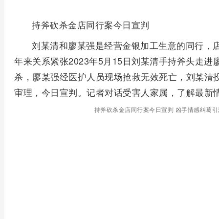
持斧砍杀金店同行案今日宣判
刘某清和廖某强是经营金银加工生意的同行，
年来关系紧张2023年5月15日刘某清手持斧头走
杀，廖某强经医护人员现场抢救无效死亡，刘某清投案
审理，今日宣判。记者对话受害人家属，了解最新
持斧砍杀金店同行案今日宣判 凶手情感纠葛引