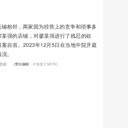
店铺相邻，两家因为经营上的竞争和琐事多
进廖某强的店铺，对廖某强进行了残忍的砍
自首。2023年12月5日在当地中院开庭
情况。
悲剧
(
责任编辑
：卢其龙 CN070)