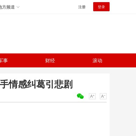
地方频道
注册
登录
军事
财经
滚动
凶手情感纠葛引悲剧
关键词：