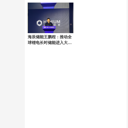
东酷热达极限即将降温 路
径与强度仍存变数
海辰储能王鹏程：推动全
球锂电长时储能进入大规
模交付时代 菏泽基地率先
量产