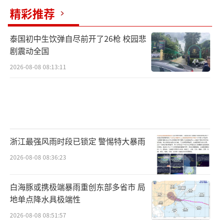
模仿了“特朗普那种糟糕的表现”，以帮助拜
精彩推荐
登预测对手在2020年的“无厘头”和可能遭受
泰国初中生饮弹自尽前开了26枪 校园悲
的个人攻击。
剧震动全国
一名拜登团队的顾问表示，虽然总统拜登
2026-08-08 08:13:11
启用与2020年相同的团队协助他准备辩论，一
方面可能与这些人经验丰富有关，另一方面也
可能是“有一点迷信在起作用”。“4年前他和
这支队伍取得了胜利，所以他现在继续将他们
浙江最强风雨时段已锁定 警惕特大暴雨
留在身边。”这名顾问说。
2026-08-08 08:36:23
特朗普选择“裸考”？
白海豚或携极端暴雨重创东部多省市 局
同拜登“闭关备战”一周相比，特朗普则
地单点降水具极端性
用大部分时间在各地竞选。“我不用准备，你
2026-08-08 08:51:57