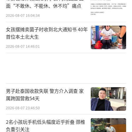
问咨询他想在90分钟辩论中提出的政策观点。
面“不敢休、不能休、休不均”痛点
选举专家称，对特朗普来说，对于将要到
2026-08-07 16:04:34
来的辩论，一个未知因素是，缺乏演播室观众
女孩摆摊卖菌子时收到北大通知书 40年
的现场围观可能会影响特朗普的发挥。
首位本土北大生
2026-08-07 14:46:01
“他喜欢观众的现场欢呼。”跨党派的研
究期刊《内部选举》的副主编鲁巴什金（Jaco
b Rubashkin）说：“他靠着这种能量获得力
量。因此，如果没有这个，我想，他如何适应
安静的房间会很有趣。”
男子赴泰国收款失联 警方介入调查 家
属跨国营救54天
在此前的一场集会上，特朗普向现场的观
2026-08-07 23:46:50
众征求“该如何准备辩论”的意见。“我该怎
么对付他？我应该强硬、恶毒地说，‘你是历
2名小孩玩手机低头幅度近乎折叠 颈椎
负重引关注
史上最糟糕的总统’，还是应该友善、冷静，