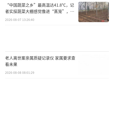
方式作出回应。
“中国蔬菜之乡”最高温达41.8℃，记
者实探蔬菜大棚感觉像进“蒸笼”，有
拜登的竞选团队透露，拜登的前幕僚长克
村民称只能凌晨两点起来干活
2026-08-07 13:26:40
莱恩在帮助拜登总统准备辩论期间担任了重要
角色。除了认识拜登并为他工作了数十年之
外，克莱恩也被看作民主党内经验最丰富的辩
论教练，在过去30年中，几乎在每次的总统竞
选辩论中，克莱恩都曾协助民主党候选人的准
老人离世案亲属质疑记录仪 家属要求查
备工作。
看未果
2026-08-08 08:01:29
两名消息人士称，拜登的私人律师鲍尔（B
ob Bauer）仍然会在模拟辩论中再次扮演特朗
普的替身，和拜登“针锋相对”。
鲍尔曾是前总统奥巴马政府的高级律师，
他在一本新书中写道，他曾在上次模拟辩论中