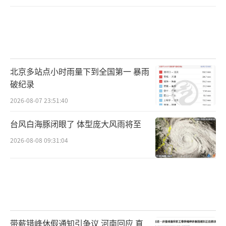
们能够帮我备考。”特朗普在上周的一次竞选
集会上说，特朗普还对拜登进行了嘲讽，“据
报道，现在，乔已经去小木屋学习和准备
了。”
北京多站点小时雨量下到全国第一 暴雨
尽管特朗普言辞夸张，但他其实也在为辩
破纪录
论做准备。
2026-08-07 23:51:40
消息人士称，在竞选集会和筹款活动之
台风白海豚闭眼了 体型庞大风雨将至
间，特朗普一直在与政策专家和顾问会面。此
2026-08-08 09:31:04
外，他还与移民、经济和法律方面的专家举行
了会议。
特朗普竞选团队的顾问表示，特朗普正在
采取一种非传统的方式进行辩论准备，他与顾
带薪错峰休假通知引争议 河南回应 直