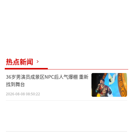
根据白宫提供的信息，同拜登一起前往戴
维营“备考”的还有白宫前幕僚长克莱恩（Ro
n Klain）、拜登竞选连任主席狄龙（Jennifer
O’Malley Dillon）和白宫高级顾问邓恩（Anit
a Dunn）。
热点新闻
拜登团队人士称，拜登的助手们一直在准
备不同问题的文件夹，并在其中附上每个问题
36岁男演员成景区NPC后人气爆棚 重新
的可能答案，供拜登参考。
找到舞台
2026-08-08 08:50:22
消息人士称，4年前，拜登团队也曾为他就
每个预期话题准备了详细反馈，但有时拜登会
完全拒绝某些建议。在其他时候，他也会敦促
助手们深入讨论某个主题，期间他会以不同的