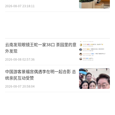
由着让他说话？”特朗普说。
2026-08-07 23:18:11
鲁巴什金认为，特朗普更希望这场辩论和
本轮大选是对拜登政府的边境危机和国家安全
政策的一次公投。
云南发现眼镜王蛇一家38口 茶园里的意
(本文来自第一财经)
（责任编辑：卢其龙 CN070）
外发现
2026-08-08 02:57:36
中国游客景福宫偶遇李在明一起合影 总
统亲民互动受赞
2026-08-07 20:58:04