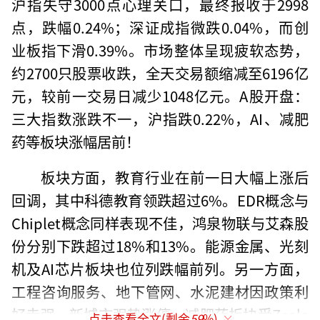
沪指失守3000点心理关口，最终报收于2998
点，跌幅0.24%；深证成指微跌0.04%，而创
业板指下滑0.39%。市场整体呈现疲软态势，
约2700只股票收跌，全天交易额缩减至6196亿
元，较前一交易日减少1048亿元。A股开盘：
三大指数涨跌不一，沪指跌0.22%，AI、减肥
药等板块涨幅居前！
板块方面，教育行业在前一日大幅上涨后
回调，其中科德教育领跌超过6%。EDR概念与
Chiplet概念同样表现不佳，鸿泉物联与艾森股
份分别下跌超过18%和13%。能源金属、光刻
机及AI芯片板块也位列跌幅前列。另一方面，
工程咨询服务、地下管网、水泥建材因政策利
好走强，新城市强势涨停。减肥药板块受Zeala
点击查看全文(剩余
59
%)