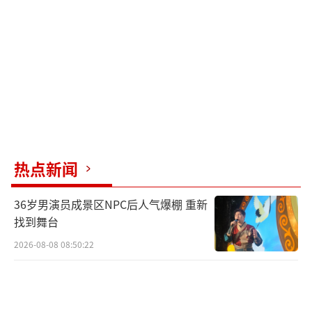
者采取谨慎态度，关注个股策略与特定主题投
资。虽然市场情绪略有回暖，但宏观经济数据
的波动显示出持续存在的压力及通缩风险。大
摩预期，政府下半年或加速实施财政刺激计
划，包括针对科技创新和技术改造、保障性住
房的再贷款措施，强调政策动态对市场情绪的
关键影响，并提醒投资者关注政策效果，推荐
热点新闻
关注国企改革、高质量分红股及海外扩张等投
资主题。
36岁男演员成景区NPC后人气爆棚 重新
找到舞台
A股开盘：三大指数涨跌不一，沪指跌0.22%，
2026-08-08 08:50:22
AI、减肥药等板块涨幅居前。
（责任编辑：卢其龙 CN0
70）