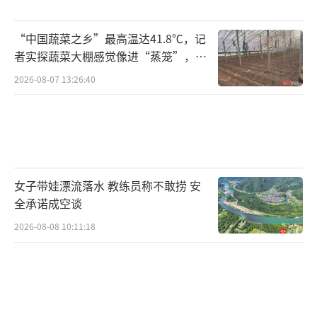
“中国蔬菜之乡”最高温达41.8℃，记
者实探蔬菜大棚感觉像进“蒸笼”，有
村民称只能凌晨两点起来干活
2026-08-07 13:26:40
女子带娃漂流落水 教练员称不敢捞 安
全承诺成空谈
2026-08-08 10:11:18