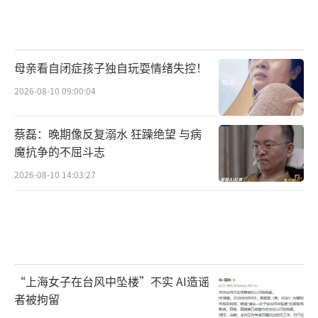
母亲看自闭症孩子独自玩耍情绪失控！
2026-08-10 09:00:04
蔡磊：晚期像反复溺水 狂躁绝望 与病
魔抗争的不屈斗志
2026-08-10 14:03:27
“上海女子在台风中坠楼”不实 AI造谣
者被拘留