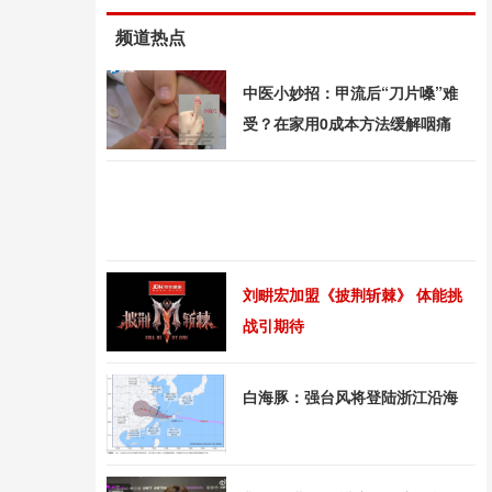
频道热点
中医小妙招：甲流后“刀片嗓”难
受？在家用0成本方法缓解咽痛
刘畊宏加盟《披荆斩棘》 体能挑
战引期待
白海豚：强台风将登陆浙江沿海