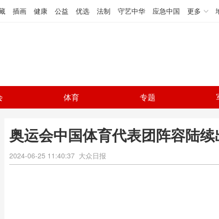
藏
插画
健康
公益
优选
法制
守艺中华
应急中国
更多
会
体育
专题
奥运会中国体育代表团阵容陆续
2024-06-25 11:40:37
大众日报