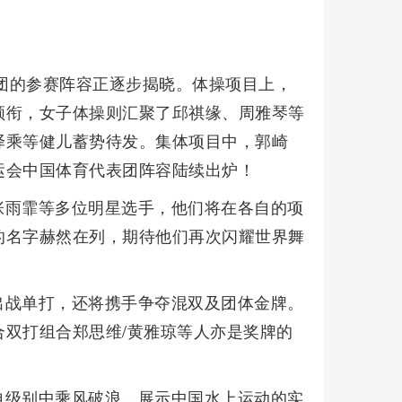
表团的参赛阵容正逐步揭晓。体操项目上，
领衔，女子体操则汇聚了邱祺缘、周雅琴等
译乘等健儿蓄势待发。集体项目中，郭崎
运会中国体育代表团阵容陆续出炉！
张雨霏等多位明星选手，他们将在各自的项
的名字赫然在列，期待他们再次闪耀世界舞
出战单打，还将携手争夺混双及团体金牌。
双打组合郑思维/黄雅琼等人亦是奖牌的
自级别中乘风破浪，展示中国水上运动的实