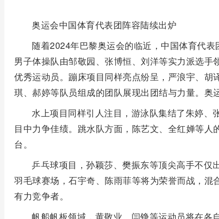
奥运会中国体育代表团阵容陆续出炉
随着2024年巴黎奥运会的临近，中国体育代
男子体操队由邹敬园、张博恒、刘洋等实力派选手
优秀运动员。蹦床项目同样亮点纷呈，严浪宇、胡
琪、郝婷等队员组成的团队展现出团结与力量。奥
水上项目同样引人注目，游泳队集结了朱婷、
目中力争佳绩。跳水队方面，陈艺文、全红婵等人
台。
乒乓球项目，孙颖莎、樊振东等顶尖高手不仅
羽毛球赛场，石宇奇、陈雨菲等将为荣誉而战，混合
有力竞争者。
帆船帆板领域，黄敬业、闫铮等运动员将在各