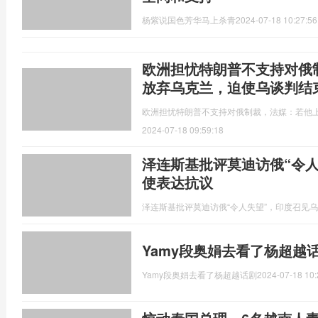
杨紫说国色芳华马上杀青
2024-07-18 10:27:56
欧洲担忧特朗普不支持对俄
放弃乌克兰，迫使乌谈判结
欧洲担忧特朗普不支持对俄制裁，法媒：若他
2024-07-18 09:59:18
泽连斯基批评莫迪访俄“令
使表达抗议
泽连斯基批评莫迪访俄“令人失望”，印度召见
Yamy段奥娟去看了杨超越话
Yamy段奥娟去看了杨超越话剧
2024-07-18 10: