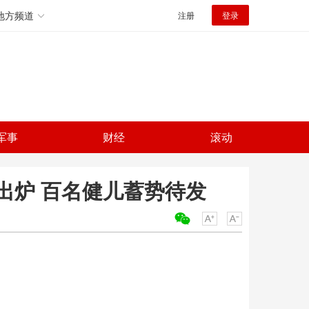
地方频道
注册
登录
军事
财经
滚动
出炉 百名健儿蓄势待发
关键词：