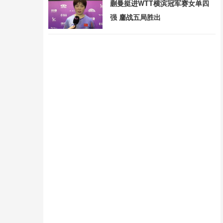
蒯曼挺进WTT横滨冠军赛女单四
强 鏖战五局胜出