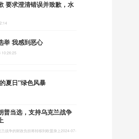
歉 要求澄清错误并致歉，水
2:14
选举 我感到恶心
 10:26:25
的夏日"绿色风暴
朗普当选，支持乌克兰战争
上
克兰战争的财政负担将转移到欧盟身上
2024-07-