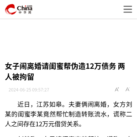
女子闹离婚请闺蜜帮伪造12万债务 两
人被拘留
2024-06-25 09:57:27
近日，江苏如皋。夫妻俩闹离婚，女方刘
某的闺蜜李某竟然帮忙制造转账流水，谎称二
人之间存在12万元借贷关系。