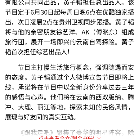
有限公司共同出品，黄子韬担任总出品人。该
节目定于6月30日起每周日晚6点在优酷独家播
出，次日凌晨2点在贵州卫视同步跟播。黄子韬
将与他的亲密朋友徐艺洋、AK（傅晓东）组成
旅行团，展开一场即兴的云南自驾探险。黄子
韬首次担任综艺出品人！
节目主打慢生活旅行概念，强调随遇而安
的态度。黄子韬通过个人微博宣告节目即将上
线，承诺将在节目中以全新身份分享过去三年
的感悟与心声。他们将在云南的西双版纳、腾
冲、大理、丽江等地，探索未知的民俗风情，
展现与好友间的真实互动。
《跟我走吧》聚集了豪华的明星阵容，除
点击查看全文(剩余
59
%)