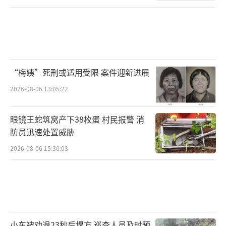
“梅姨”死刑或适用受限 案件迎新进展
2026-08-06 13:05:22
眼镜王蛇筑窝产下38枚蛋 村民报警 消
防员迅速处置威胁
2026-08-06 15:30:03
小车被劝退23秒后塌方 巡查人员及时预