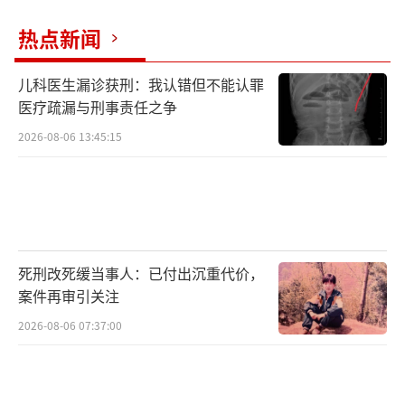
领公众关注这一新兴职业。
热点新闻
近年来，直播电商逐渐侧重内容创作，新
儿科医生漏诊获刑：我认错但不能认罪
颖的直播形式成为推动行业发展的新动力。遥
医疗疏漏与刑事责任之争
望科技利用其明星资源，积极探索综艺领域的
2026-08-06 13:45:15
创新，试图通过《跟我走吧》等节目，呈现更
加真实、自由的旅行体验，旨在触动年轻观众
追求自由生活的共鸣。该节目的推出，预示着
遥望科技将进一步加速在综艺领域的布局，利
用其在内容制作、明星合作及品牌联动方面的
死刑改死缓当事人：已付出沉重代价，
案件再审引关注
优势，构建从内容到变现的完整生态系统，为
观众带来更多高质量的新消费内容体验。黄子
2026-08-06 07:37:00
韬首次担任综艺出品人！
（责任编辑：卢其龙 CN070）