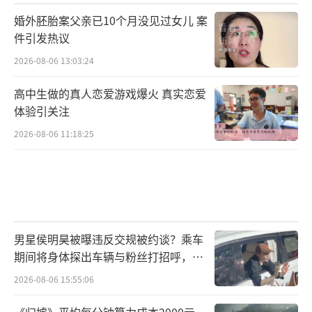
婚外胚胎案父亲已10个月没见过女儿 案
件引发热议
2026-08-06 13:03:24
高中生做的真人恋爱游戏爆火 真实恋爱
体验引关注
2026-08-06 11:18:25
男星侯明昊被曝违反交规被约谈？乘车
期间将身体探出车辆与粉丝打招呼，当
地交警回应
2026-08-06 15:55:06
《归墟》平均每分钟算力成本2000元