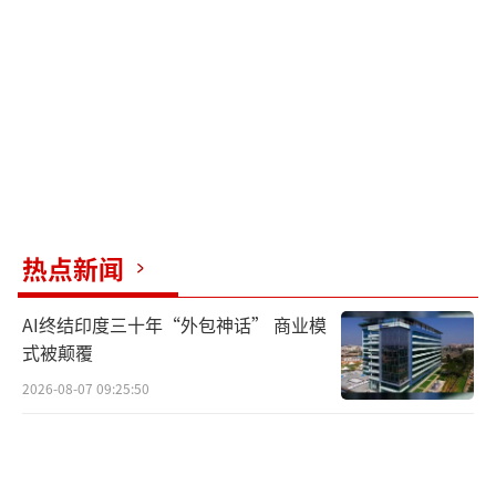
员。
值得关注的是，中国篮协副领导王芳始终
紧密伴随球队，无论是国内比赛还是即将开始
的欧洲拉练，她都将亲自督战，为女篮提供坚
实后盾。在她的指导下，中国女篮有望在热身
赛中展现出色表现。
热点新闻
已获得奥运会门票的中国女篮，其比赛历
来受到高度关注，预计CCTV5体育频道将进行
AI终结印度三十年“外包神话” 商业模
直播，全国球迷共同期待并为中国女篮加油鼓
式被颠覆
劲。
2026-08-07 09:25:50
（责任编辑：张蕾）