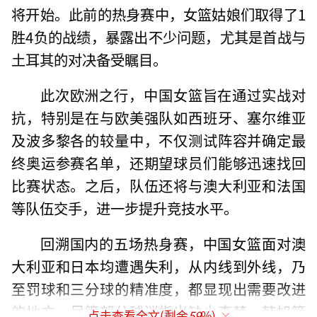
将开始。此前的热身赛中，女篮姑娘们取得了1
胜4负的战绩，暴露出不少问题，尤其是首战与
土耳其的对决备受瞩目。
此次欧洲之行，中国女篮旨在通过实战对
抗，特别是在与欧美强队如西班牙、塞尔维亚
及波多黎各的较量中，不仅测试阵容并确定最
终奥运参赛名单，还期望球员们能够迅速找回
比赛状态。之后，队伍还将与澳大利亚和法国
等队伍交手，进一步提升竞技水平。
回溯国内的五场热身赛，中国女篮面对澳
大利亚和日本均遭遇失利，从内线到外线，乃
至罚球和三分球的精准度，都显现出需要改进
的地方。尽管部分球迷指出缺少李梦、韩旭等
点击查看全文(剩余
59
%)