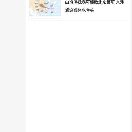
白海豚残涡可能致北京暴雨 京津
冀迎强降水考验