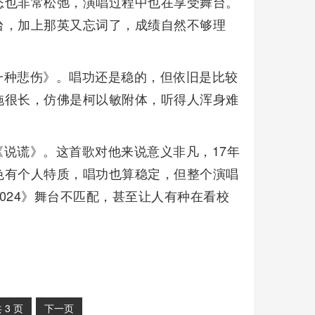
态也非常松弛，演唱过程中也在享受舞台。
台，加上那英又忘词了，成绩自然不够理
一种悲伤》。唱功还是稳的，但依旧是比较
拖很长，仿佛是柯以敏附体，听得人浑身难
说谎》。这首歌对他来说意义非凡，17年
色有个人特质，唱功也算稳定，但整个演唱
024》舞台不匹配，甚至让人有种在看校
共
3
页
下一页