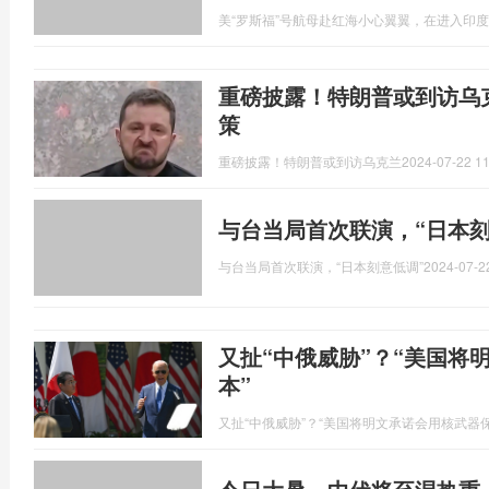
美“罗斯福”号航母赴红海小心翼翼，在进入印
重磅披露！特朗普或到访乌
策
重磅披露！特朗普或到访乌克兰
2024-07-22 11
与台当局首次联演，“日本刻
与台当局首次联演，“日本刻意低调”
2024-07-2
又扯“中俄威胁”？“美国将
本”
又扯“中俄威胁”？“美国将明文承诺会用核武器