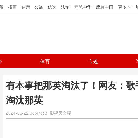
藏
插画
健康
公益
优选
法制
守艺中华
应急中国
更多
会
体育
专题
有本事把那英淘汰了！网友：歌
淘汰那英
2024-06-22 08:44:53
影视天文泽