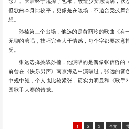
念》。天后终于甩掉了包袱，妆造少女感满满，状
但歌曲本身比较平，更像是在暖场，不适合竞技舞
想。
孙楠第二个出场，他选的是黄丽玲的歌曲《有
无聊的演唱，技巧完全大于情感，每个字都要故意
受。
张远选择挑战孙楠，他演唱的是偶像张信哲的《
前曾在《快乐男声》南京海选中演唱过，张远的音
中规中矩，个人也比较紧张，硬实力明显和《歌手2
园歌手大赛的错觉。
1
2
3
全文