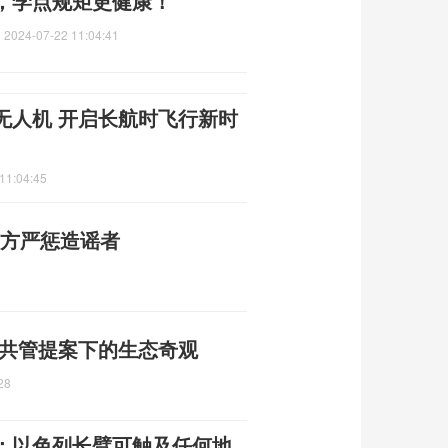
，学点规矩更健康！
！
2024-07-22 11:04:41
无人机 开启长航时飞行新时
11:04:45
警方严惩造谣者
6
 共管提案下的生态奇观
28
：以色列长臂可触及任何地