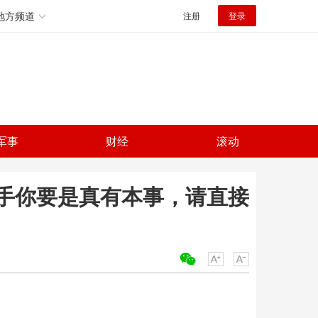
地方频道
注册
登录
军事
财经
滚动
手你要是真有本事，请直接
关键词：