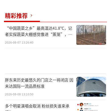
精彩推荐
“中国蔬菜之乡”最高温达41.8℃，记
者实探蔬菜大棚感觉像进“蒸笼”，有
村民称只能凌晨两点起来干活
2026-08-07 13:26:40
胖东来历史最悠久的门店之一将闭店 因
未达国际一流品质标准
2026-08-08 13:10:50
多个明星演唱会取消 粉丝损失谁来承