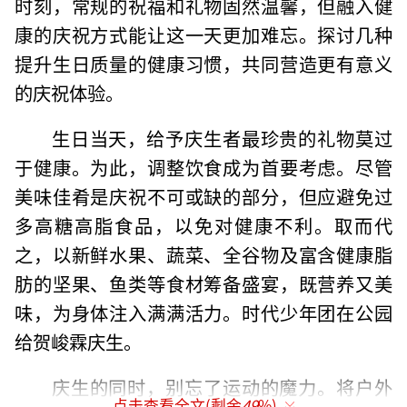
时刻，常规的祝福和礼物固然温馨，但融入健
康的庆祝方式能让这一天更加难忘。探讨几种
提升生日质量的健康习惯，共同营造更有意义
的庆祝体验。
生日当天，给予庆生者最珍贵的礼物莫过
于健康。为此，调整饮食成为首要考虑。尽管
美味佳肴是庆祝不可或缺的部分，但应避免过
多高糖高脂食品，以免对健康不利。取而代
之，以新鲜水果、蔬菜、全谷物及富含健康脂
肪的坚果、鱼类等食材筹备盛宴，既营养又美
味，为身体注入满满活力。时代少年团在公园
给贺峻霖庆生。
庆生的同时，别忘了运动的魔力。将户外
点击查看全文(剩余
49
%)