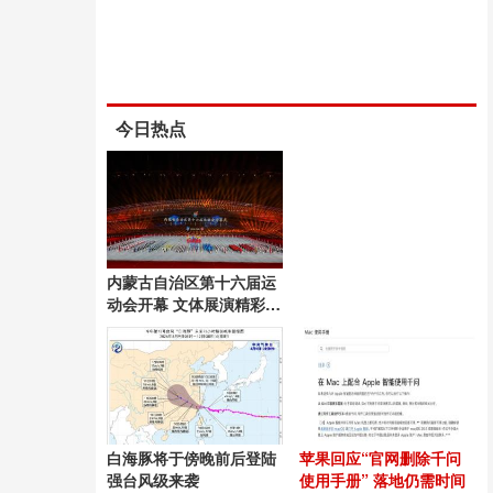
今日热点
内蒙古自治区第十六届运
动会开幕 文体展演精彩纷
呈
白海豚将于傍晚前后登陆
苹果回应“官网删除千问
强台风级来袭
使用手册” 落地仍需时间