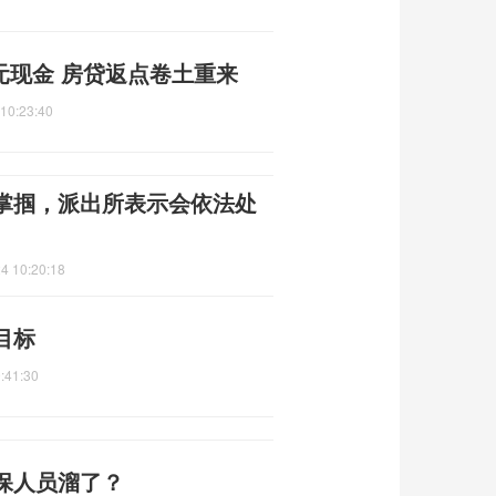
0元现金 房贷返点卷土重来
10:23:40
掌掴，派出所表示会依法处
4 10:20:18
目标
:41:30
保人员溜了？