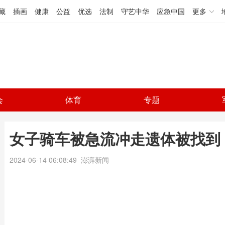
藏
插画
健康
公益
优选
法制
守艺中华
应急中国
更多
会
体育
专题
女子骑车被急流冲走遗体被找到
2024-06-14 06:08:49
澎湃新闻