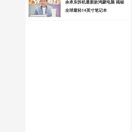
余承东拆机最新款鸿蒙电脑 揭秘
全球最轻14英寸笔记本