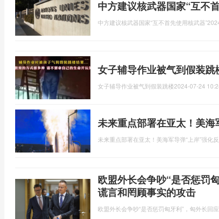
中方建议核武器国家“互不首
中方建议核武器国家“互不首先使用核武器”
202
女子辅导作业被气到假装跳
女子辅导作业被气到假装跳楼
2024-07-24 10:2
未来重点部署在亚太！美海
未来重点部署在亚太！美海军导弹“上岸”强化
欧盟外长会争吵“是否惩罚
谎言和罔顾事实的攻击
欧盟外长会争吵“是否惩罚匈牙利”，匈外长回