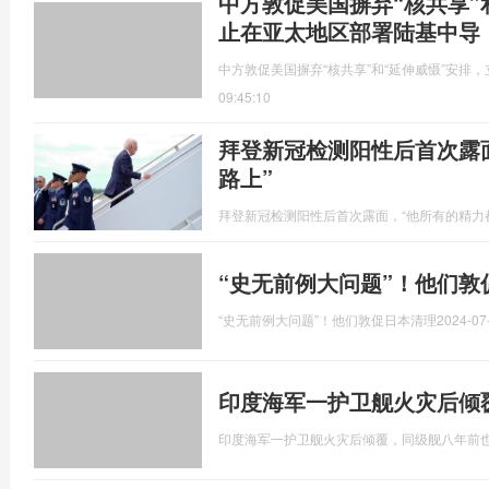
中方敦促美国摒弃“核共享”
止在亚太地区部署陆基中导
中方敦促美国摒弃“核共享”和“延伸威慑”安排
09:45:10
拜登新冠检测阳性后首次露
路上”
拜登新冠检测阳性后首次露面，“他所有的精力
“史无前例大问题”！他们敦
“史无前例大问题”！他们敦促日本清理
2024-07
印度海军一护卫舰火灾后倾
印度海军一护卫舰火灾后倾覆，同级舰八年前