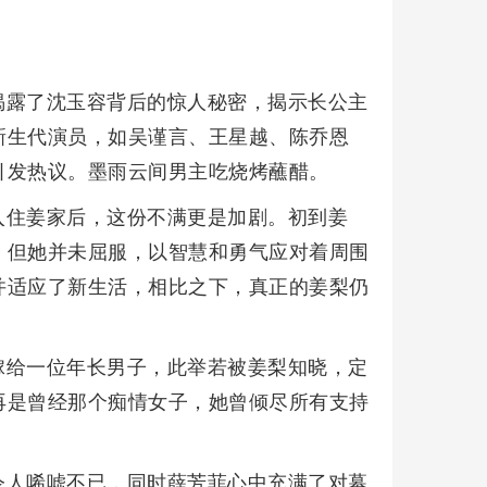
揭露了沈玉容背后的惊人秘密，揭示长公主
新生代演员，如吴谨言、王星越、陈乔恩
引发热议。墨雨云间男主吃烧烤蘸醋。
入住姜家后，这份不满更是加剧。初到姜
，但她并未屈服，以智慧和勇气应对着周围
并适应了新生活，相比之下，真正的姜梨仍
嫁给一位年长男子，此举若被姜梨知晓，定
再是曾经那个痴情女子，她曾倾尽所有支持
令人唏嘘不已，同时薛芳菲心中充满了对幕