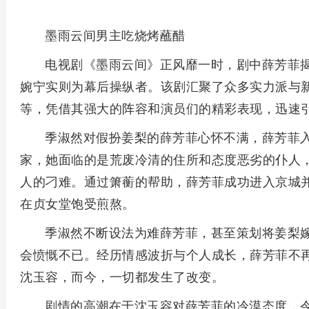
墨雨云间男主吃烧烤蘸醋
电视剧《墨雨云间》正风靡一时，剧中薛芳菲
婉宁实则为幕后操纵者。该剧汇聚了众多实力派与
等，凭借其强大的阵容和演员们的精彩表现，迅速
季淑然对假扮姜梨的薛芳菲心怀不满，薛芳菲
家，她面临的是荒废冷清的住所和态度恶劣的仆人
人的刁难。通过箫蘅的帮助，薛芳菲成功进入京城
在贞女堂饱受煎熬。
季淑然不断设法为难薛芳菲，甚至策划将姜梨
会愤慨不已。经历情感波折与个人成长，薛芳菲不
沈玉容，而今，一切都发生了改变。
剧情的高潮在于沈玉容对薛芳菲的冷漠态度，