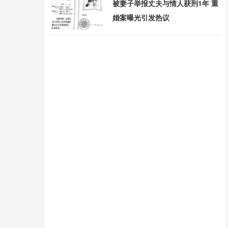
被妻子举报丈夫与情人获刑1年 重
婚案曝光引发热议