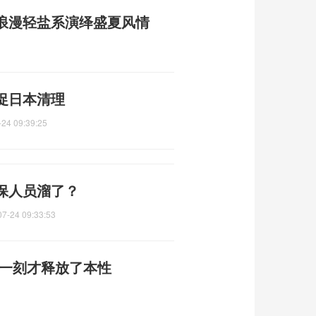
浪漫轻盐系演绎盛夏风情
促日本清理
-24 09:39:25
保人员溜了？
07-24 09:33:53
后一刻才释放了本性