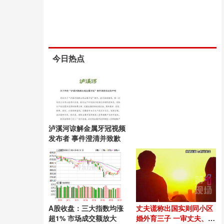
今日热点
泸溪河谅解金属牙冠视频
发布者 事件澄清并致歉
A股收盘：三大指数均涨
丈夫谎称出国实则同小区
超1% 市场成交额放大
婚外育三子 一审丈夫、第