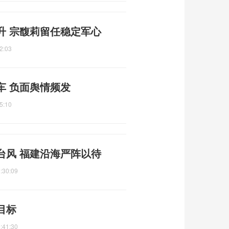
升 宗馥莉留任稳定军心
2:03
车 负面舆情频发
5:10
台风 福建沿海严阵以待
:30:09
目标
:41:30