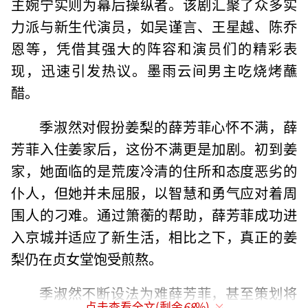
主婉宁实则为幕后操纵者。该剧汇聚了众多实
力派与新生代演员，如吴谨言、王星越、陈乔
恩等，凭借其强大的阵容和演员们的精彩表
现，迅速引发热议。墨雨云间男主吃烧烤蘸
醋。
季淑然对假扮姜梨的薛芳菲心怀不满，薛
芳菲入住姜家后，这份不满更是加剧。初到姜
家，她面临的是荒废冷清的住所和态度恶劣的
仆人，但她并未屈服，以智慧和勇气应对着周
围人的刁难。通过箫蘅的帮助，薛芳菲成功进
入京城并适应了新生活，相比之下，真正的姜
梨仍在贞女堂饱受煎熬。
季淑然不断设法为难薛芳菲，甚至策划将
点击查看全文(剩余
68
%)