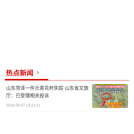
作为盟友，在暗中支持薛芳菲，共同探寻真
相。
沈玉容面对与薛芳菲相貌相同的姜梨，内
心五味杂陈。故事逐渐明朗，揭示了沈玉容背
后的复杂家庭关系，及他被迫依附长公主的无
奈。薛芳菲渴望揭开真相，而沈玉容则深陷家
族与权力的纠葛中。
热点新闻
在这场权力与爱情的较量中，薛芳菲勇敢
山东菏泽一件元青花杯失踪 山东省文旅
地挑战权威，试图从皇室那里获得支持与认
厅：已受理相关投诉
可。她的目的单纯，只求揭露真相，而非追求
2026-08-07 13:22:51
名利。通过一系列大胆行动，薛芳菲直接挑战
沈玉容，此举无疑触动了幕后势力的敏感神
经。