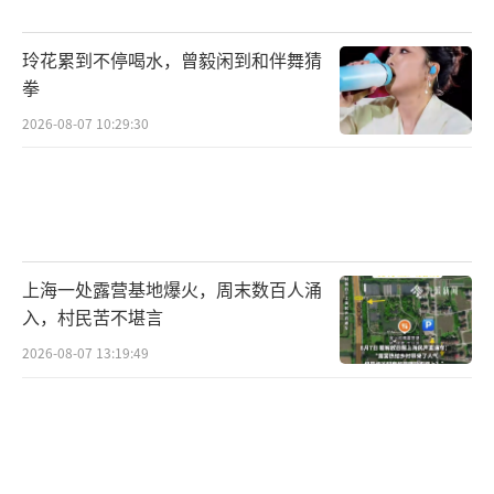
随着剧情深入，长公主的敌意愈发明显，
玲花累到不停喝水，曾毅闲到和伴舞猜
而沈玉容作为被操控的角色，对薛芳菲的态度
拳
也日益强硬。在一系列公开的对抗中，薛芳菲
2026-08-07 10:29:30
的每一个行动都充满了风险，但她的决心从未
动摇。
人生舞台如同戏剧，内心世界复杂多变，
平静与波澜并存。薛芳菲的故事，就是一场关
上海一处露营基地爆火，周末数百人涌
于身份、爱情与权力斗争的深刻演绎。
入，村民苦不堪言
2026-08-07 13:19:49
墨雨云间男主吃烧烤蘸醋。
（责任编辑：卢其龙 CN07
0）