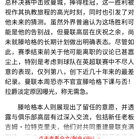
总杯决赛中击败曼城，捧得桂冠，这一胜利被
视作其执教旅程的高光时刻，同时也引发了对
他未来的猜测。虽然外界普遍认为这场胜利可
能是他的告别战，但曼联高层在庆祝之余，尚
未就滕哈格的长期计划做出明确表态。尽管如
此，赛季结束前关于他可能离职的议论已甚嚣
尘上，特别是考虑到球队在英超联赛中不尽人
意的表现，仅列第八，创下近几十年来的最差
纪录。曼联本周恐亦不官宣滕哈格下课与否！
拉爵淡定原因曝光，称无需急。
滕哈格本人则展现出了留任的意愿，并透
露与俱乐部高层有过深入交流，包括新任老板
吉姆·拉特克里夫，他们对共同重建曼联充满
期待。不过，随着赛季的落幕，曼联开启了全
点击查看全文(剩余
65
%)