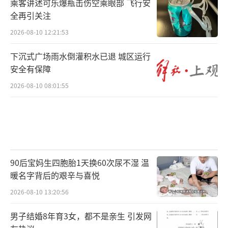
乘客讲述可乐爆瓶击伤空乘眼部 飞行安
全再引关注
2026-08-10 12:21:53
下沉式广场雨水倒灌积水已退 城区运行
安全有保障
2026-08-10 08:01:55
90后宝妈生四胞胎1天换60次尿不湿 温
暖名字背后的艰辛与喜悦
2026-08-10 13:20:56
男子结婚8年育3女，都不是亲生 引发网