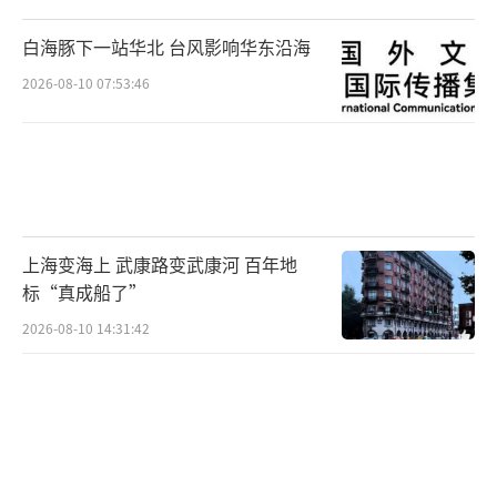
数。然而，拉特克里夫的态度似乎更为从容，
白海豚下一站华北 台风影响华东沿海
暗示外界无需过分焦急。此外，巴克莱银行援
2026-08-10 07:53:46
引消息人士的话指出，鉴于国际大赛如火如荼
以及球员休假，曼联并无紧迫感去立即决定主
教练人选，正如英超球队布莱顿至今也未公布
新帅。
（责任编辑：卢其龙 CN070）
上海变海上 武康路变武康河 百年地
标“真成船了”
2026-08-10 14:31:42