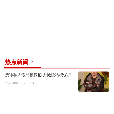
尽管外界不乏急于下结论的声音，但俱乐部内
部的消息显示，他们并未设定明确的时间表来
解决教练问题。尽管外界期待能迅速得到答
案，但直到本周中期，仍无明确迹象表明何时
会有最终决定。
滕哈格本人也在等待中，尽管外界曾将他
与阿贾克斯或拜仁慕尼黑等职位联系在一起，
热点新闻
但他坚称对曼联的承诺不变。他的合同还有一
贾冰私人饭局被偷拍 力挺隐私权保护
年，而曼联在其他大俱乐部纷纷宣布新帅后，
2026-08-10 12:51:34
帅位问题依旧悬而未决。尽管有传言涉及图赫
尔和波切蒂诺，但均未得到俱乐部官方确认。
全球足球界的目光聚焦于老特拉福德，曼
联的未来，包括滕哈格的去留，依旧是个未知