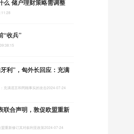
什么 储户理财策略需调整
:11:28
前“收兵”
09:38:15
匈牙利”，匈外长回应：充满
应：充满谎言和罔顾事实的攻击
2024-07-24
表联合声明，敦促欧盟重新
欧盟重新修订其对叙利亚政策
2024-07-24