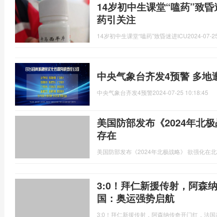
14岁初中生课堂“嗑药”致昏
药引关注
14岁初中生课堂“嗑药”致昏迷进ICU
2024-07-25
中央气象台齐发4预警 多地
中央气象台齐发4预警
2024-07-25 10:18:45
美国防部发布《2024年北
存在
美国防部发布《2024年北极战略》 欲强化在
3:0！拜仁新援传射，阿森
国：奥运强势启航
3:0！拜仁新援传射，阿森纳传奇开门红，法