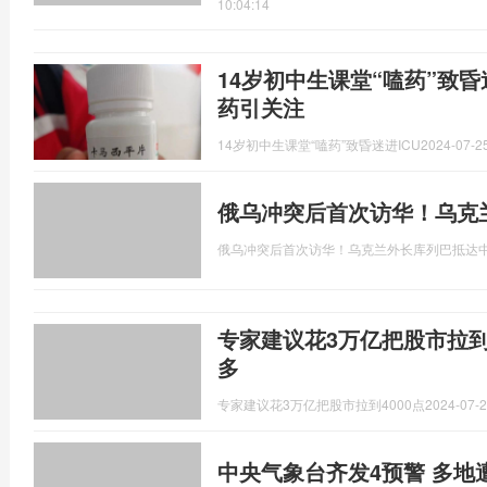
10:04:14
14岁初中生课堂“嗑药”致昏
药引关注
14岁初中生课堂“嗑药”致昏迷进ICU
2024-07-25
俄乌冲突后首次访华！乌克
俄乌冲突后首次访华！乌克兰外长库列巴抵达
专家建议花3万亿把股市拉到
多
专家建议花3万亿把股市拉到4000点
2024-07-2
中央气象台齐发4预警 多地