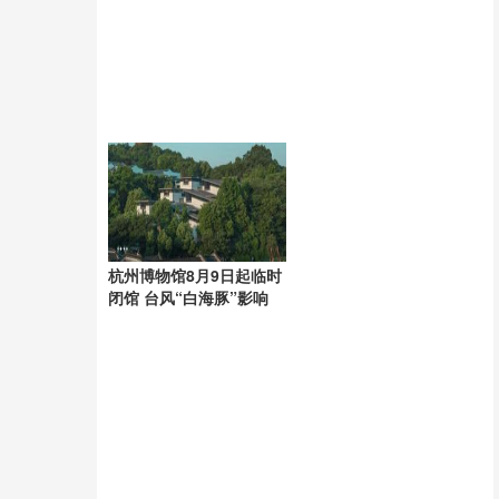
豚”逼近
杭州博物馆8月9日起临时
闭馆 台风“白海豚”影响