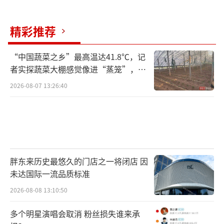
精彩推荐
“中国蔬菜之乡”最高温达41.8℃，记
者实探蔬菜大棚感觉像进“蒸笼”，有
村民称只能凌晨两点起来干活
2026-08-07 13:26:40
胖东来历史最悠久的门店之一将闭店 因
未达国际一流品质标准
2026-08-08 13:10:50
多个明星演唱会取消 粉丝损失谁来承