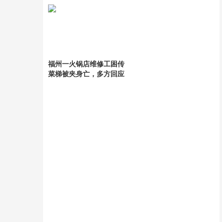
动足坛
奠定基础
福州一火锅店维修工困传
菜梯被夹身亡，多方回应