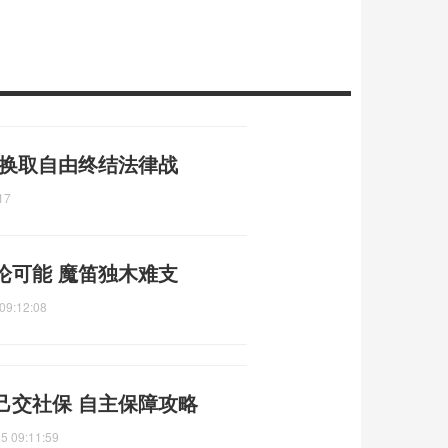
 换取自由终结法律战
17
论可能 魔笛独木难支
09:12:08
己交社保 自主保障攻略
5 09:11:59