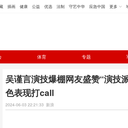
藏
插画
健康
公益
优选
法制
守艺中华
应急中国
更多
会
体育
专题
吴谨言演技爆棚网友盛赞“演技派
色表现打call
2024-06-03 22:21:33
新浪