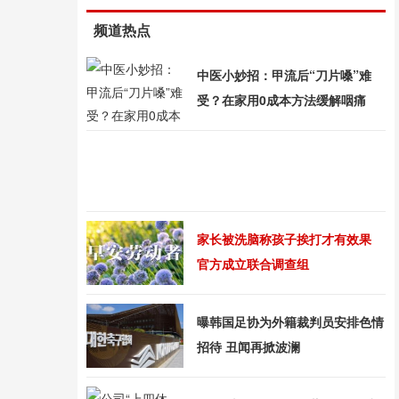
频道热点
中医小妙招：甲流后“刀片嗓”难
受？在家用0成本方法缓解咽痛
家长被洗脑称孩子挨打才有效果
官方成立联合调查组
曝韩国足协为外籍裁判员安排色情
招待 丑闻再掀波澜