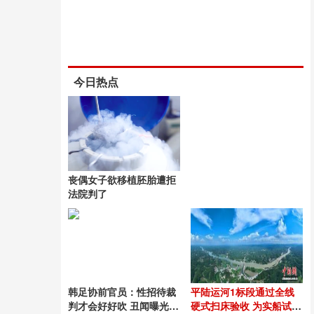
今日热点
丧偶女子欲移植胚胎遭拒
法院判了
韩足协前官员：性招待裁
平陆运河1标段通过全线
判才会好好吹 丑闻曝光震
硬式扫床验收 为实船试航