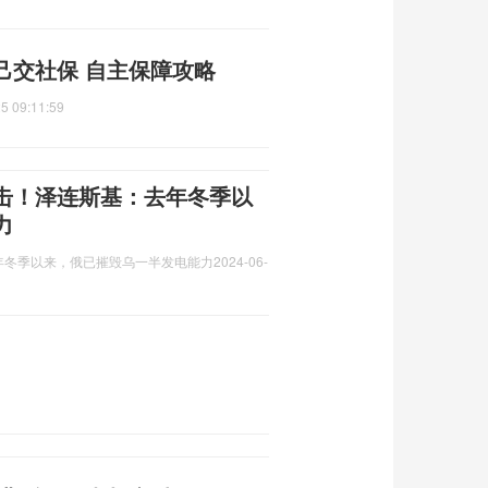
己交社保 自主保障攻略
5 09:11:59
击！泽连斯基：去年冬季以
力
年冬季以来，俄已摧毁乌一半发电能力
2024-06-