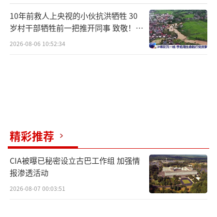
进更为良好的师生互动模式。
（责任编辑：卢其龙 CN
10年前救人上央视的小伙抗洪牺牲 30
070）
岁村干部牺牲前一把推开同事 致敬！送
别！
2026-08-06 10:52:34
精彩推荐
CIA被曝已秘密设立古巴工作组 加强情
报渗透活动
2026-08-07 00:03:51