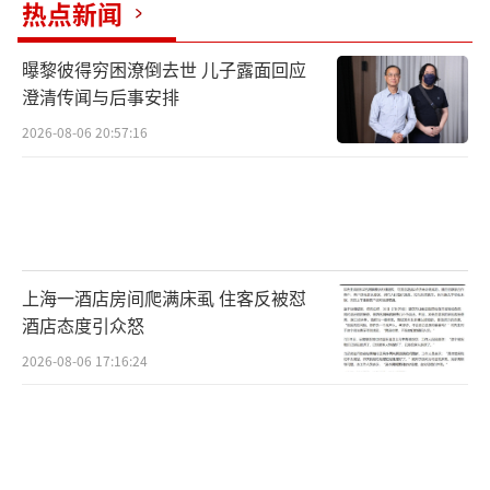
热点新闻
表达的空间，用户有权自主选择分享对象。有
时，导师的这一行为仅仅是基于个人隐私保护
曝黎彼得穷困潦倒去世 儿子露面回应
澄清传闻与后事安排
或偏好，并不影响其与学生的真实关系。
2026-08-06 20:57:16
面对导师的屏蔽行为，持理解和宽容的心
态显得尤为关键。毕竟，每个人在网络空间里
都享有表达自我的自由与选择的权利。通过正
面的沟通与相互理解，我们完全能够促进更加
和谐与健康的师生关系建设。
上海一酒店房间爬满床虱 住客反被怼
酒店态度引众怒
综览全局，导师在朋友圈屏蔽学生的情况
2026-08-06 17:16:24
并不罕见，其动机多样，包括误会、个人界限
设定或技术错误。核心在于加强沟通，同时尊
重每个人的网络隐私与选择，以此为基础，促