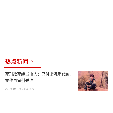
供燃油+轻混与PHEV插电混动选项，满足不同
驾驶需求。智能系统的升级，如InControl OS
2.0信息娱乐系统和e+娱乐互联系统，进一步提
升了用户体验。新款问界M5将于重庆车展亮
相！
综观这四款车型，无论是追求极致智能、
超长续航、越野性能，还是豪华体验，重庆车
热点新闻
展上的这些SUV都各有千秋，满足了市场的多
死刑改死缓当事人：已付出沉重代价，
元化需求。
案件再审引关注
2026-08-06 07:37:00
（责任编辑：卢其龙 CN070）