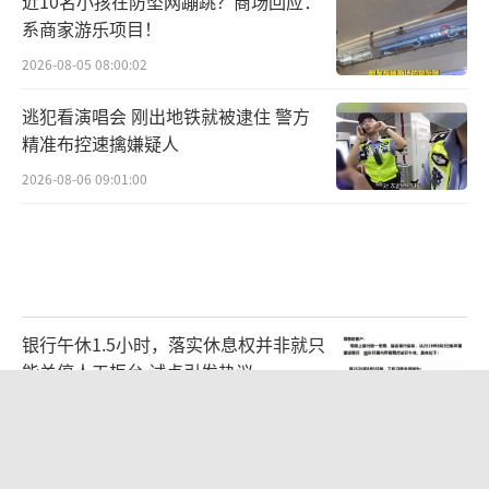
近10名小孩在防坠网蹦跳？商场回应：
系商家游乐项目！
2026-08-05 08:00:02
逃犯看演唱会 刚出地铁就被逮住 警方
精准布控速擒嫌疑人
2026-08-06 09:01:00
银行午休1.5小时，落实休息权并非就只
能关停人工柜台 试点引发热议
2026-08-05 08:15:18
一群富豪的牛津梦 标价108万 奢华背后
的真相