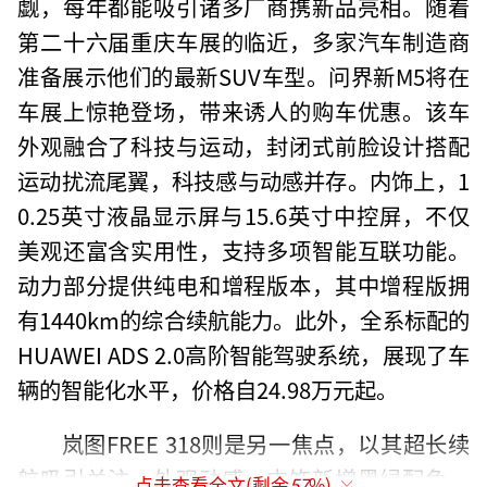
觑，每年都能吸引诸多厂商携新品亮相。随着
第二十六届重庆车展的临近，多家汽车制造商
准备展示他们的最新SUV车型。问界新M5将在
车展上惊艳登场，带来诱人的购车优惠。该车
外观融合了科技与运动，封闭式前脸设计搭配
运动扰流尾翼，科技感与动感并存。内饰上，1
0.25英寸液晶显示屏与15.6英寸中控屏，不仅
美观还富含实用性，支持多项智能互联功能。
动力部分提供纯电和增程版本，其中增程版拥
有1440km的综合续航能力。此外，全系标配的
HUAWEI ADS 2.0高阶智能驾驶系统，展现了车
辆的智能化水平，价格自24.98万元起。
岚图FREE 318则是另一焦点，以其超长续
航吸引关注。外观动感，内饰新增黑绿配色，
点击查看全文(剩余
57
%)