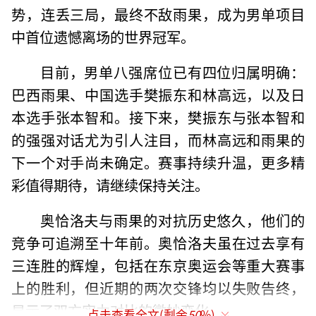
势，连丢三局，最终不敌雨果，成为男单项目
中首位遗憾离场的世界冠军。
目前，男单八强席位已有四位归属明确：
巴西雨果、中国选手樊振东和林高远，以及日
本选手张本智和。接下来，樊振东与张本智和
的强强对话尤为引人注目，而林高远和雨果的
下一个对手尚未确定。赛事持续升温，更多精
彩值得期待，请继续保持关注。
奥恰洛夫与雨果的对抗历史悠久，他们的
竞争可追溯至十年前。奥恰洛夫虽在过去享有
三连胜的辉煌，包括在东京奥运会等重大赛事
上的胜利，但近期的两次交锋均以失败告终，
显示了双方实力对比的微妙变化。
点击查看全文(剩余
50
%)