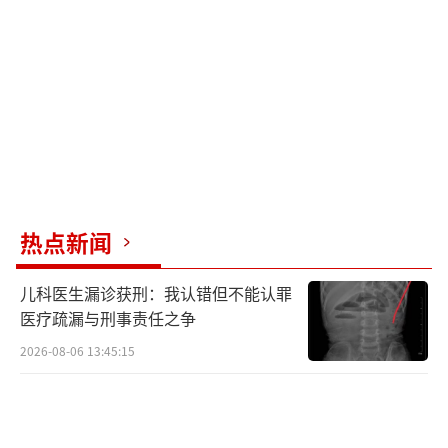
最后一局，双方剑拔弩张，每一分都至关
重要。奥恰洛夫一度落后，雨果虽握有领先，
却在关键时刻请求暂停调整策略，最终以11-7
锁定胜局，挺进男单八强，向冠军宝座发起冲
击。
（责任编辑：张蕾）
热点新闻
儿科医生漏诊获刑：我认错但不能认罪
医疗疏漏与刑事责任之争
2026-08-06 13:45:15