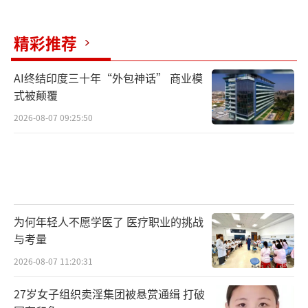
如果瓶体遭受严重腐蚀，或者在使用时被
精彩推荐
长时间暴露在烈日之下，或者靠近高温热源，
那简直就是在自寻死路！这些都是气瓶爆炸的
AI终结印度三十年“外包神话” 商业模
常见直接原因。
式被颠覆
2026-08-07 09:25:50
此外，气瓶瓶阀没有瓶帽保护，受到震动
或者使用方法不当，都可能导致密封不严、泄
漏，甚至瓶阀损坏，从而引发高压气流冲出，
导致燃烧爆炸。这种情况就像是你在玩火，稍
有不慎就会酿成大祸！
为何年轻人不愿学医了 医疗职业的挑战
与考量
网友热议
2026-08-07 11:20:31
是说今天啷个石坪桥正街往盘龙那条路怎
27岁女子组织卖淫集团被悬赏通缉 打破
么那么堵车