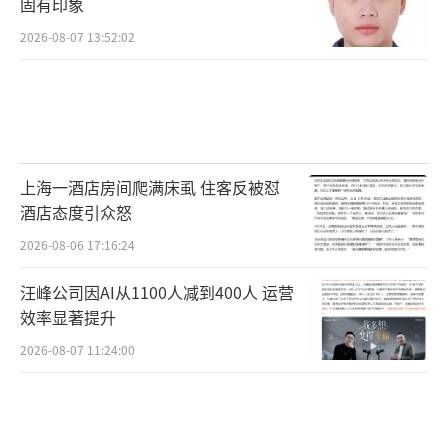
固有印象
车可以再买，人没事就好
#深度好文计划#
2026-08-07 13:52:02
这些看热闹的人是啥子心理？
还在那里看是我早跑了，有点安全意识赶
紧跑，如果加油站起火了堪比核弹，好奇会害
上海一酒店房间爬满床虱 住客反被怼
死猫
酒店态度引众怒
2026-08-06 17:16:24
这次事件也给我们敲响了警钟，提醒我们
要时刻注意车辆安全问题。特别是那些经常跑
汪峰公司因AI从1100人减到400人 运营
长途或者运输易燃物品的司机朋友们，更要提
效率显著提升
高警惕，避免类似事故再次发生。
2026-08-07 11:24:00
出门在外，安全第一，开车的注意检查车
子的情况，注意定期保养！明天和意外，我们