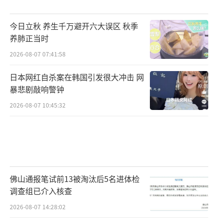
永远不知道哪个先到，一定要防范于未然！
（责
今日立秋 养生千万避开六大误区 秋季
任编辑：张蕾）
养肺正当时
2026-08-07 07:41:58
日本网红自杀案在韩国引发很大冲击 网
暴悲剧敲响警钟
2026-08-07 10:45:32
佛山通报笔试前13被淘汰后5名进体检
调查组已介入核查
2026-08-07 14:28:02