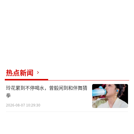
油站旁边的公交站点。
对于那些从事运输行业的朋友们来说，更
应该加强对车辆的维护保养，确保车辆处于最
佳状态。同时，也要提高自身的安全意识，避
免在危险区域停车或停留过长时间。
有知情者透露，这辆小货车是拉鱼的，车
热点新闻
厢里有给鱼供氧气的瓶子爆炸，引起了大火！
还有知情者表示，不是加油站里面，而是
玲花累到不停喝水，曾毅闲到和伴舞猜
拳
在加油站旁边公交车站，这不是电车，而是一
2026-08-07 10:29:30
辆拉鱼的微货车，是烧油的！起火是因为氧气
罐的氧气出来了，导致爆炸。
虽然不是在加油站里，可是一墙之隔就是