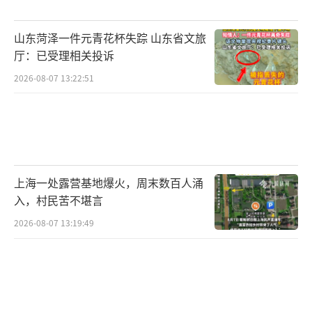
加油站，这还是很危险的，要是爆炸起火的东
山东菏泽一件元青花杯失踪 山东省文旅
西，飞进加油站里，那后果不堪设想！
厅：已受理相关投诉
氧气瓶爆炸的原因有很多，由于充装不当
2026-08-07 13:22:51
导致的爆炸事故屡见不鲜。最危险的情况莫过
于用曾经盛放过可燃气体（比如氢气）的气瓶
来充装氧气，或者氧气充装过量了。
这就像是把火药桶放在了炸弹旁边，随时
上海一处露营基地爆火，周末数百人涌
可能引爆！
入，村民苦不堪言
2026-08-07 13:19:49
气瓶的材质和制造质量也是影响其安全性
的重要因素。如果气瓶的材料脆弱不堪，瓶壁
厚度不均，甚至出现夹层等问题，那就如同给
自己埋下了一颗定时炸弹。