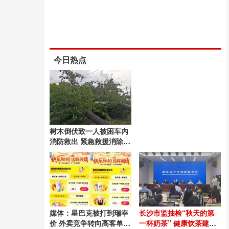
今日热点
树木倒伏致一人被困车内
消防救出 紧急救援消除触
电隐患
媒体：星巴克被打到瑞幸
长沙市监抽检“秋天的第
价 外卖竞争转向高客单市
一杯奶茶” 健康饮茶建议