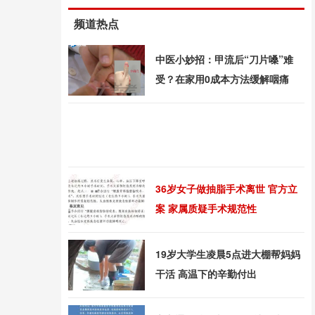
频道热点
中医小妙招：甲流后“刀片嗓”难
受？在家用0成本方法缓解咽痛
36岁女子做抽脂手术离世 官方立
案 家属质疑手术规范性
19岁大学生凌晨5点进大棚帮妈妈
干活 高温下的辛勤付出