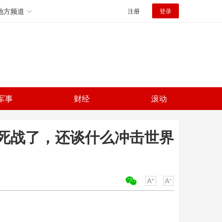
地方频道
注册
登录
军事
财经
滚动
死战了，还谈什么冲击世界
关键词：