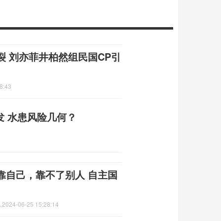
 刘亦菲井柏然组民国CP引
8:43
发 水患风险几何？
靠自己，靠不了别人 自主国
人
2024-06-25 15:28:14