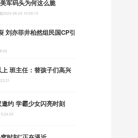
 美军码头为何这么脆
脆
2024-06-24 10:09:10
 刘亦菲井柏然组民国CP引
8:43
以上 班主任：替孩子们高兴
:23:21
双邀约 学霸少女闪亮时刻
15:24:05
窝时刻”正在逼近