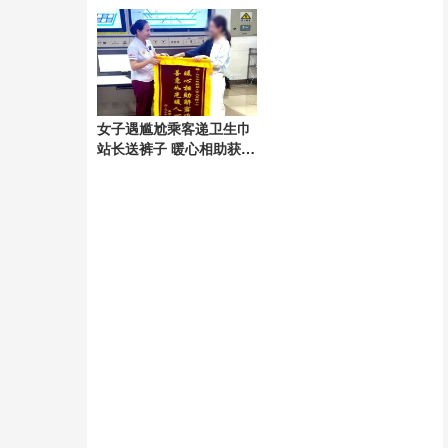
场
出炉
女子遇尴尬乘客递卫生巾
站长送裤子 暖心相助获锦
旗