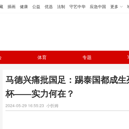
藏
插画
健康
公益
优选
法制
守艺中华
应急中国
更多
会
体育
专题
马德兴痛批国足：踢泰国都成生
杯——实力何在？
2024-05-29 16:55:23
小忻姆