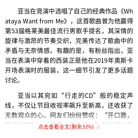
亚当在竞演中选唱了自己的经典作品《Wh
ataya Want from Me》，这首歌曲曾为他赢得
第53届格莱美最佳流行男歌手提名，其深情的
旋律与激昂的节奏交织，完美传达了歌曲中的
矛盾与无奈情感。有趣的是，有粉丝指出，亚
当在表演中穿着的西装正是他在2019年奥斯卡
开场表演时的服装，这一细节引发了更多话题
讨论。
亚当以其宛如“行走的CD”般的稳定声
线，不仅让节目收视率飙升至新高，还收获了
无数观众的心。网友们纷纷赞叹：“开口跪，
瞬间征服”，“简直太完美了！”部分网友则
点击查看全文(剩余
51
%)
略显遗憾，因为自己喜爱的歌手仅参与了一期