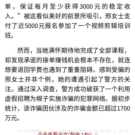
单，保证每月至少获得3000元的稳定收
入。”被这看似美好的前景所吸引，邢女士支
付了近5000元报名参加了一个视频剪辑培训
班。
然而，当她满怀期待地完成了全部课程，
却发现承诺的接单赚钱机会根本不存在，就连
想要退回学费也遇到了重重阻碍。感到受骗的
邢女士并非个例，她的遭遇引起了警方的关
注。通过深入调查，警方成功破获了一个利用
虚假招聘为幌子实施诈骗的犯罪网络。据初步
统计，该诈骗团伙涉及的诈骗金额已超过1700
万元。
此案提醒公众，在面对网上各类诱人广告
点击查看全文(剩余
14
%)