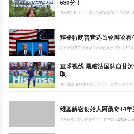
680分！
高考查分时女生一家人淡定睡觉
2024-06-26 13
拜登特朗普竞选首轮辩论有
拜登特朗普竞选首轮辩论有何看点
2024-06-26 
直球视线 最糟法国队自甘
取
直球视线 最糟法国队自甘沉沦，死亡上半区完
维基解密创始人阿桑奇14年
维基解密创始人阿桑奇14年案件始末
2024-06-