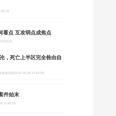
:50:12
何看点 互攻弱点成焦点
13:50:05
沉沦，死亡上半区完全咎由自
全咎由自取
2024-06-26 13:44:09
案件始末
26 13:45:55