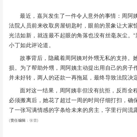
最近，嘉兴发生了一件令人意外的事情：周阿姨
法院人员前来收取房屋钥匙时，眼前的景象让大家
光洁如新，就连最不起眼的角落也没有丝毫灰尘。“
小丁如此评论道。
故事背后，隐藏着周阿姨对外甥无私的支持。
损。为了帮助外甥，周阿姨主动提出用自己的房子
并未好转，两人的还款一再拖延，最终导致法院决
面对这一结果，周阿姨非但没有抗拒，反而全
必须搬离后，她花了超过一周的时间仔细打扫，确
了一张写满情感的字条给未来的房主，字里行间流
(
责任编辑
：张蕾)