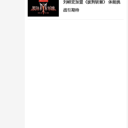
刘畊宏加盟《披荆斩棘》 体能挑
战引期待