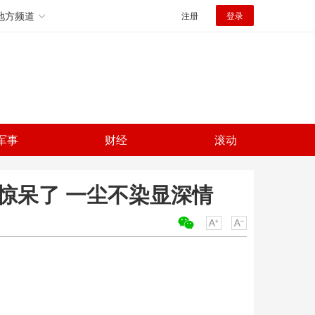
地方频道
注册
登录
军事
财经
滚动
惊呆了 一尘不染显深情
关键词：