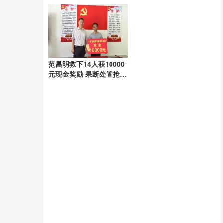
范昌明救下14人获10000
元现金奖励 果断处置抢出
生机