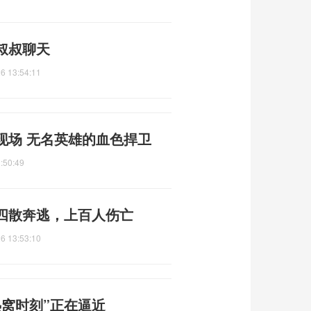
叔叔聊天
6 13:54:11
现场 无名英雄的血色捍卫
:50:49
四散奔逃，上百人伤亡
6 13:53:10
窝时刻”正在逼近