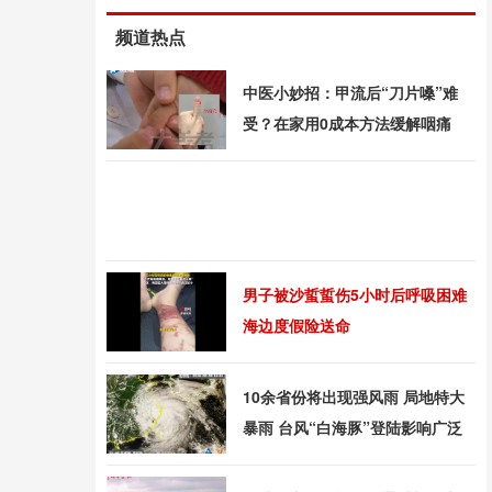
频道热点
中医小妙招：甲流后“刀片嗓”难
受？在家用0成本方法缓解咽痛
男子被沙蜇蜇伤5小时后呼吸困难
海边度假险送命
10余省份将出现强风雨 局地特大
暴雨 台风“白海豚”登陆影响广泛