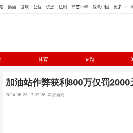
藏
插画
健康
公益
优选
法制
守艺中华
应急中国
更多
会
体育
专题
加油站作弊获利800万仅罚2000
2024-05-23 17:07:26
新浪新闻