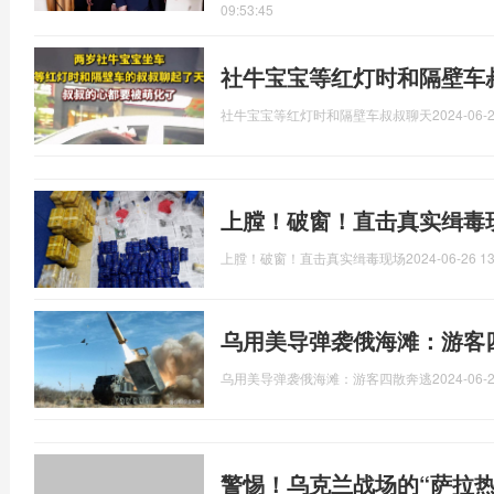
09:53:45
社牛宝宝等红灯时和隔壁车
社牛宝宝等红灯时和隔壁车叔叔聊天
2024-06-2
上膛！破窗！直击真实缉毒
上膛！破窗！直击真实缉毒现场
2024-06-26 13
乌用美导弹袭俄海滩：游客
乌用美导弹袭俄海滩：游客四散奔逃
2024-06-2
警惕！乌克兰战场的“萨拉热