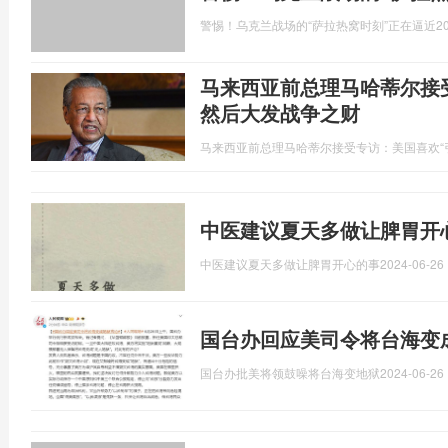
警惕！乌克兰战场的“萨拉热窝时刻”正在逼近
2
马来西亚前总理马哈蒂尔接
然后大发战争之财
马来西亚前总理马哈蒂尔接受专访：美国喜欢“
中医建议夏天多做让脾胃开
中医建议夏天多做让脾胃开心的事
2024-06-26 
国台办回应美司令将台海变
国台办批美将领鼓噪将台海变地狱
2024-06-26 