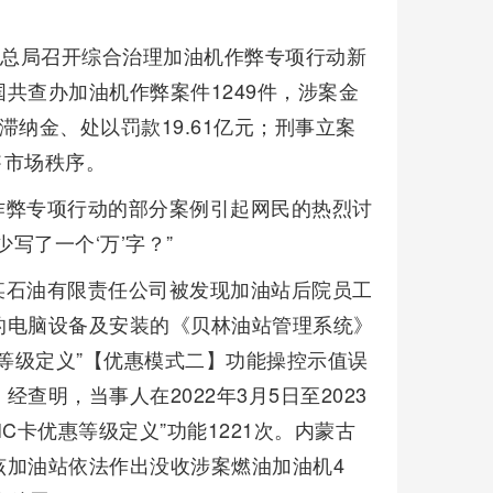
理总局召开综合治理加油机作弊专项行动新
共查办加油机作弊案件1249件，涉案金
收滞纳金、处以罚款19.61亿元；刑事立案
售市场秩序。
作弊专项行动的部分案例引起网民的热烈讨
少写了一个‘万’字？”
某石油有限责任公司被发现加油站后院员工
的电脑设备及安装的《贝林油站管理系统》
惠等级定义”【优惠模式二】功能操控示值误
明，当事人在2022年3月5日至2023
“IC卡优惠等级定义”功能1221次。内蒙古
该加油站依法作出没收涉案燃油加油机4