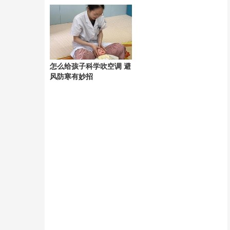
组回应关切
怎么给孩子科学吹空调 避
风防寒有妙招