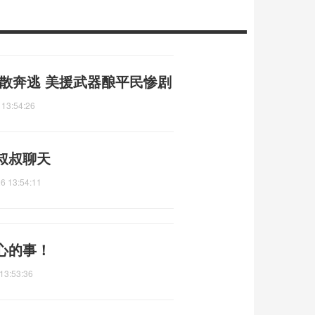
散奔逃 美援武器酿平民惨剧
 13:54:26
叔叔聊天
6 13:54:11
心的事！
13:53:36