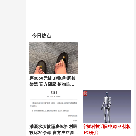
今日热点
穿8850元MiuMiu鞋脚被
染黑 官方回应 植物染色
工艺所致
灌溉水坝被隔成鱼塘 村民
宇树科技明日申购 科创板
投诉20余年 官方成立调查
IPO开启