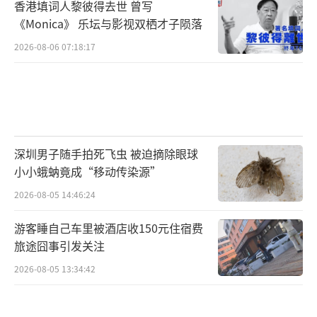
香港填词人黎彼得去世 曾写
《Monica》 乐坛与影视双栖才子陨落
2026-08-06 07:18:17
深圳男子随手拍死飞虫 被迫摘除眼球
小小蛾蚋竟成“移动传染源”
2026-08-05 14:46:24
游客睡自己车里被酒店收150元住宿费
旅途囧事引发关注
2026-08-05 13:34:42