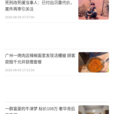
死刑改死缓当事人：已付出沉重代价，
案件再审引关注
2026-08-06 07:37:00
广州一烤肉店辣椒面里发现活蠼螋 顾客
获赔千元并获赠套餐
2026-08-05 17:13:34
一群富豪的牛津梦 标价108万 奢华背后