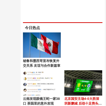
今日热点
秘鲁和墨西哥宣布恢复外
交关系 友谊与合作新篇章
云南发现眼镜王蛇一家38
北京国安主场4-0大胜深
口 茶园里的意外发现
圳新鹏城 后劲十足势头良