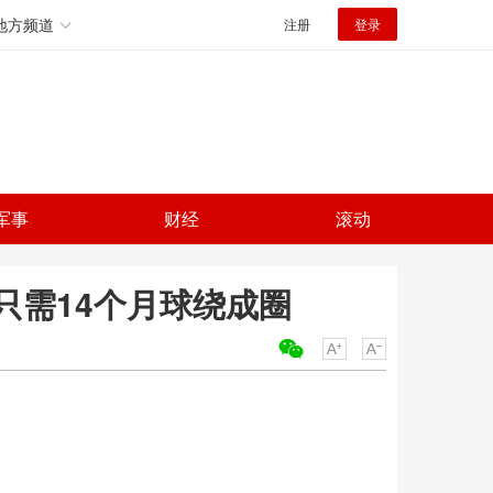
地方频道
注册
登录
军事
财经
滚动
只需14个月球绕成圈
关键词：