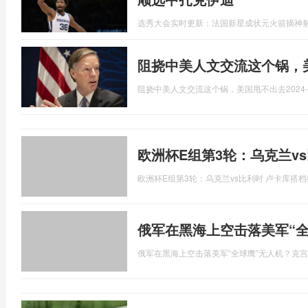
选秀大会实时更新：法国新星成状元火箭摘神射
阻挠中美人文交流这个锅，
阻挠中美人文交流这个锅，美国甩不出去
2024-
欧洲杯E组第3轮：乌克兰v
欧洲杯E组第3轮：乌克兰vs比利时 卢卡库搭
俄军在黑海上空击落美军“
俄军在黑海上空击落美军“全球鹰”无人机？克