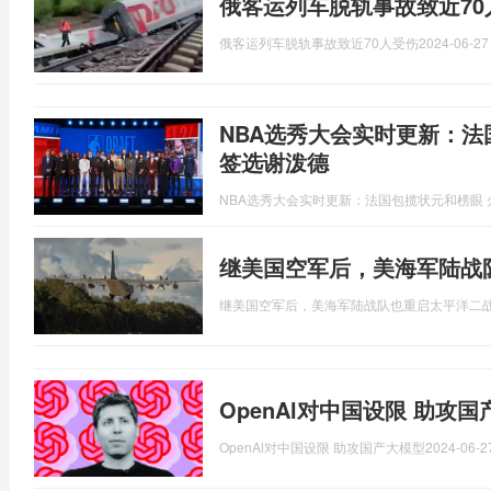
俄客运列车脱轨事故致近70
俄客运列车脱轨事故致近70人受伤
2024-06-27
NBA选秀大会实时更新：法
签选谢泼德
NBA选秀大会实时更新：法国包揽状元和榜眼
继美国空军后，美海军陆战
继美国空军后，美海军陆战队也重启太平洋二
OpenAl对中国设限 助攻
OpenAl对中国设限 助攻国产大模型
2024-06-2