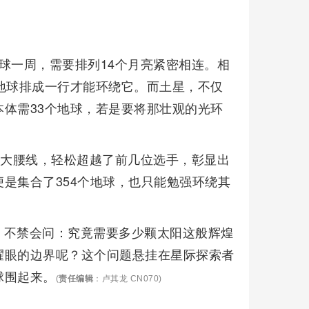
球一周，需要排列14个月亮紧密相连。相
地球排成一行才能环绕它。而土星，不仅
体需33个地球，若是要将那壮观的光环
庞大腰线，轻松超越了前几位选手，彰显出
是集合了354个地球，也只能勉强环绕其
，不禁会问：究竟需要多少颗太阳这般辉煌
耀眼的边界呢？这个问题悬挂在星际探索者
球围起来。
(
责任编辑
：卢其龙 CN070)