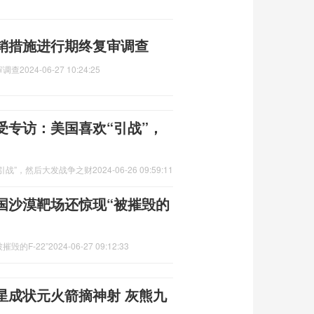
销措施进行期终复审调查
审调查
2024-06-27 10:24:25
受专访：美国喜欢“引战”，
引战”，然后大发战争之财
2024-06-26 09:59:11
国沙漠靶场还惊现“被摧毁的
毁的F-22”
2024-06-27 09:12:33
星成状元火箭摘神射 灰熊九