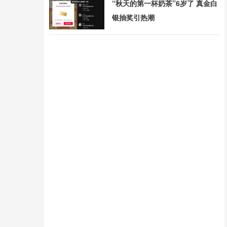
“秋天的第一杯奶茶”6岁了 真金白
银抽奖引热潮