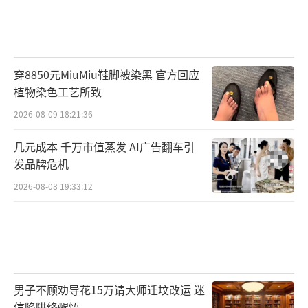
穿8850元MiuMiu鞋脚被染黑 官方回应
植物染色工艺所致
2026-08-09 18:21:36
几元成本 千万市值蒸发 AI广告翻车引
发品牌危机
2026-08-08 19:33:12
男子不顾劝导花15万请大师迁坟改运 迷
信陷阱终醒悟