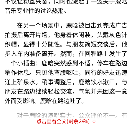
不仅让粉丝兴奋，同时也激起了一波关于鹿晗
音乐专业性的讨论热潮。
在另一个场景中，鹿晗被目击到完成广告
拍摄后离开片场。他身着休闲装，头戴灰色针
织帽，显得十分随性。与朋友简短交谈后，他
步入车内准备离开。然而，在回程路上发生了
一个小插曲：鹿晗突然感到不适，停车在路边
稍作休息。只见他弯腰呕吐，同行的好友迅速
递上矿泉水。稍事调整后，鹿晗饮水漱口，与
朋友在路边继续轻松交流，气氛并未因这一意
外而受影响。鹿晗在路边吐了。
对于鹿晗的演唱实力，公众评价不一。有
点击查看全文(剩余
29
%)
人称赞其舞台魅力和独特的音色，也有人对其