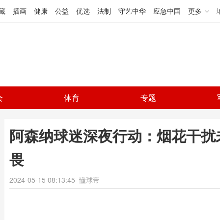
藏
插画
健康
公益
优选
法制
守艺中华
应急中国
更多
会
体育
专题
阿森纳球迷深夜行动：烟花干扰
畏
2024-05-15 08:13:45
懂球帝