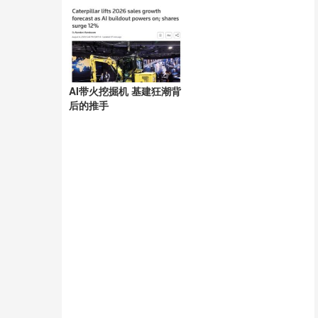
拔起
AI带火挖掘机 基建狂潮背
后的推手