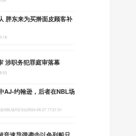
队 胖东来为买擀面皮顾客补
0:18
受审 涉职务犯罪庭审落幕
8:53
AJ-约翰逊，后者在NBL场
NBL场均2.9分
2024-06-27 17:21:31
超音速导弹袭击以色列船只