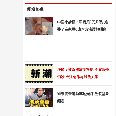
频道热点
中医小妙招：甲流后“刀片嗓”难
受？在家用0成本方法缓解咽痛
汪峰：被骂摇滚圈叛徒 不屑跟他
们吵 专注创作与时代关系
谁来管管电动车远光灯 改装乱象
频发