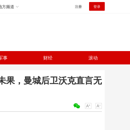
地方频道
注册
登录
军事
财经
滚动
未果，曼城后卫沃克直言无
关键词：