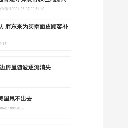
色列船只
2024-06-27 09:54:12
队 胖东来为买擀面皮顾客补
0:18
岸边房屋随波逐流消失
美国甩不出去
06-27 09:49:05