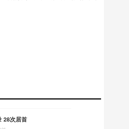
 28次居首
0:36