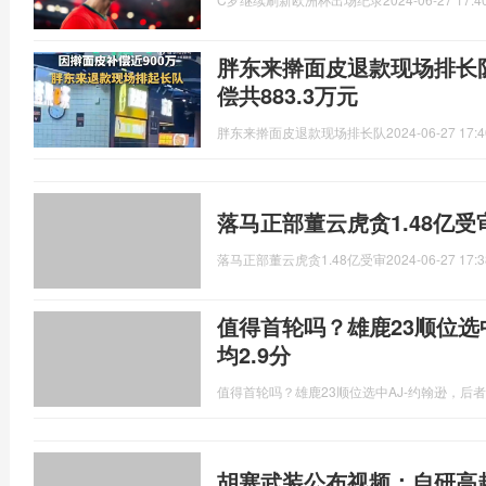
胖东来擀面皮退款现场排长
偿共883.3万元
胖东来擀面皮退款现场排长队
2024-06-27 17:4
落马正部董云虎贪1.48亿
落马正部董云虎贪1.48亿受审
2024-06-27 17:3
值得首轮吗？雄鹿23顺位选中
均2.9分
值得首轮吗？雄鹿23顺位选中AJ-约翰逊，后者在
胡塞武装公布视频：自研高