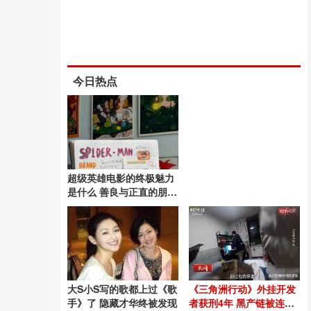
今日热点
超级英雄电影的终极魅力
是什么 善良与正直的朋克
精神
大S小S写的歌都上过《歌
《三角洲行动》外挂开发
手》了 隐藏才华终被发现
者获刑4年 黑产链被连根