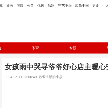
藏
插画
健康
公益
优选
法制
守艺中华
应急中国
更多
会
体育
专题
女孩雨中哭寻爷爷好心店主暖心
2024-05-11 23:00:49
热爱生活的小霞