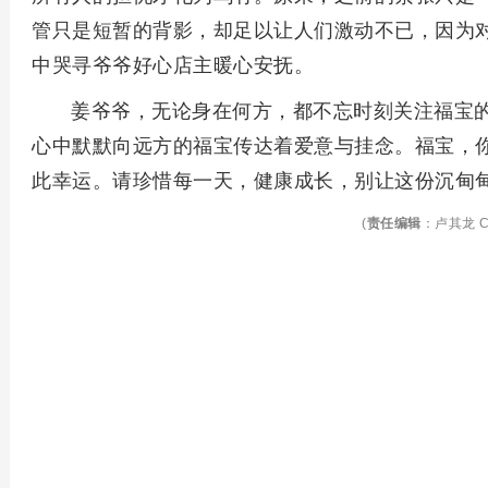
管只是短暂的背影，却足以让人们激动不已，因为
中哭寻爷爷好心店主暖心安抚。
姜爷爷，无论身在何方，都不忘时刻关注福宝
心中默默向远方的福宝传达着爱意与挂念。福宝，
此幸运。请珍惜每一天，健康成长，别让这份沉甸
(
责任编辑
：卢其龙 C