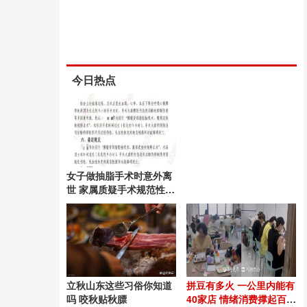
今日热点
女子做抽脂手术时意外离
世 家属质疑手术规范性与
抢救延误
立秋山东这些习俗你知道
拼豆有多火 一公里内能有
吗 咬秋贴秋膘
40家店 情绪消费撑起百亿