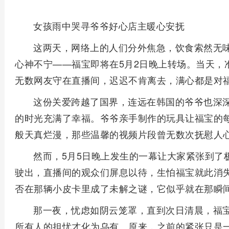
女孩雨中哭寻爷爷好心店主暖心安抚
这两天，网络上的人们分外焦急，饮食索然无
心神不宁——福宝即将在5月2日晚上转场。当天，
无数网友守在直播间，迟迟不肯离去，满心都是对
这份关爱跨越了国界，连远在韩国的爷爷也深
的时光充满了幸福。爷爷亲手制作的玩具让福宝的
般天真烂漫，那些温馨的视频片段曾无数次抚慰人
然而，5月5日晚上发生的一幕让大家紧张到了
驶出，直播间的观众们屏息以待，生怕福宝就此消
否在那辆小皮卡里成了未解之谜，它似乎就在那瞬
那一夜，忧虑如阴云笼罩，直到次日清晨，福
所有人的担忧才化为乌有。原来，之前的紧张只是