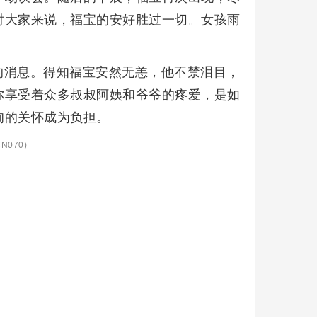
对大家来说，福宝的安好胜过一切。女孩雨
的消息。得知福宝安然无恙，他不禁泪目，
你享受着众多叔叔阿姨和爷爷的疼爱，是如
甸的关怀成为负担。
N070)