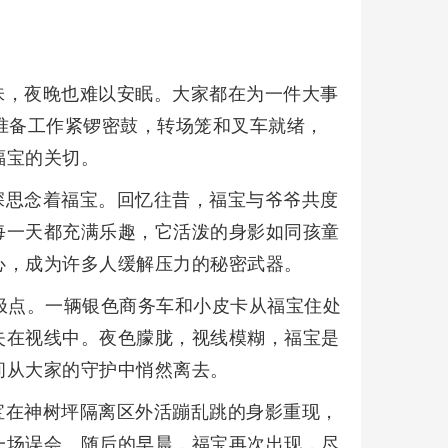
味，夜晚也难以安眠。大家都在为一件大事
准备工作紧锣密鼓，转场笼和叉车就绪，
福宝的关切。
深思念着福宝。回忆往昔，福宝与爷爷共度
每一天都充满乐趣，它活泼的身影如同孩童
心，成为许多人缓解压力的秘密武器。
极点。一辆银色商务车和小皮卡从福宝住处
失在视线中。夜色朦胧，视线模糊，福宝是
间从大家的守护中悄然离去。
宝在神树坪隔离区外活蹦乱跳的身影重现，
一场误会。随后的早晨，福宝再次出现，尽