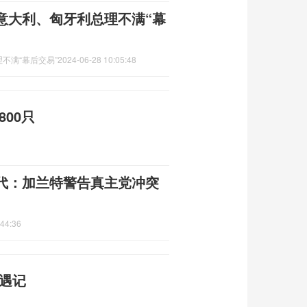
意大利、匈牙利总理不满“幕
不满“幕后交易”
2024-06-28 10:05:48
800只
代：加兰特警告真主党冲突
:44:36
遇记