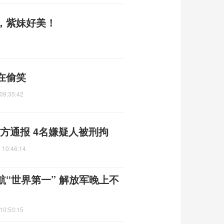
，紫妹好美！
在偷笑
09:35:42
警方通报 4名嫌疑人被刑拘
 10:46:14
“世界第一” 解放军晚上不
10:50:15