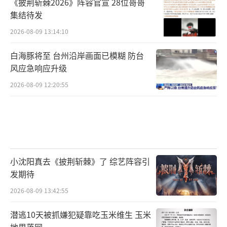
《披荆斩棘2026》阵容官宣 28位哥哥
集结待发
2026-08-09 13:14:10
白海豚将至 台州沿岸画面已模糊 防台
风应急响应升级
2026-08-09 12:20:55
小沈阳真去《披荆斩棘》了 综艺阵容引
发期待
2026-08-09 13:42:55
潜逃10天被抓嫌犯疑靠吃玉米维生 玉米
地里落网