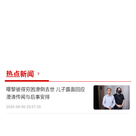
新闻网30日报道称，台立法机构会议当天中午
针对停止电价调涨案进行表决，结果59人赞
成、50人反对，提案通过。韩国瑜裁示，立即
停止调涨电价，并责成行政机构与相关部门，
即刻检讨现行能源政策，并提出能源政策与配
套措施。
（责任编辑：张佳鑫）
热点新闻
曝黎彼得穷困潦倒去世 儿子露面回应
澄清传闻与后事安排
2026-08-06 20:57:16