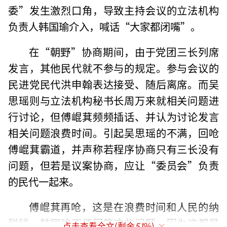
委”发生激烈口角，导致主持会议的立法机构
负责人韩国瑜介入，喊话“大家都闭嘴”。
在“朝野”协商期间，由于党团三长列席
发言，其他民代就不参与的规定。参与会议的
民进党民代洪申翰表达接受、随后离席。而吴
思瑶则与立法机构秘书长周万来就相关问题进
行讨论，但傅崐萁频频插话、并认为讨论发言
相关问题浪费时间。引起吴思瑶的不满，回呛
傅崐萁霸道，并声称若程序协商只有三长没有
问题，但若是议案协商，应让“委员会”负责
的民代一起来。
傅崐萁再呛，这是在浪费时间和人民的纳
税钱，韩国瑜不须回答这些问题，因为这都是
点击查看全文(剩余
51
%)