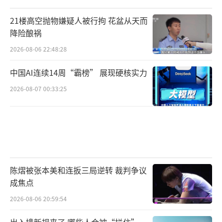
21楼高空抛物嫌疑人被行拘 花盆从天而
降险酿祸
2026-08-06 22:48:28
中国AI连续14周“霸榜” 展现硬核实力
2026-08-07 00:33:25
陈熠被张本美和连扳三局逆转 裁判争议
成焦点
2026-08-06 20:59:54
出入境新规来了 哪些人会被“拦住”