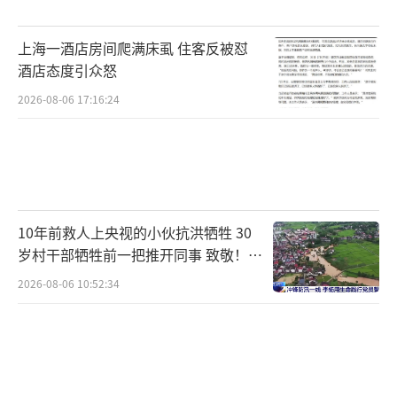
上海一酒店房间爬满床虱 住客反被怼
酒店态度引众怒
2026-08-06 17:16:24
10年前救人上央视的小伙抗洪牺牲 30
岁村干部牺牲前一把推开同事 致敬！送
别！
2026-08-06 10:52:34