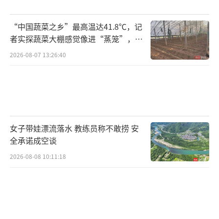
“中国蔬菜之乡”最高温达41.8℃，记
者实探蔬菜大棚感觉像进“蒸笼”，有
村民称只能凌晨两点起来干活
2026-08-07 13:26:40
女子带娃漂流落水 教练员称不敢捞 安
全承诺成空谈
2026-08-08 10:11:18