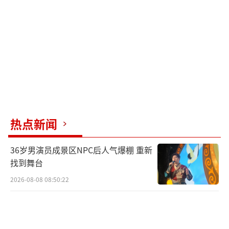
润”。
此外，部分厂家为工艺品金条提供检测证
书，甚至使用伪造或误导性的检测机构名称，
进一步混淆视听，让仅含微量黄金的产品得以
在直播间以真金价格出售，严重侵害消费者权
益。
热点新闻
综观整个产业链，从生产到销售，各个环
节都存在违规操作，利用消费者对黄金的认知
36岁男演员成景区NPC后人气爆棚 重新
盲点和冲动购物心理，实施欺诈行为，暴露出
找到舞台
网络销售监管的漏洞和消费者权益保护的迫切
2026-08-08 08:50:22
需求。
（责任编辑：张蕾）