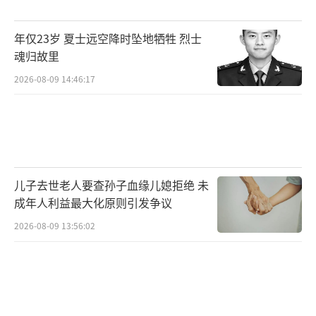
少的情况。这些问题主要源于部分二手黄金回
年仅23岁 夏士远空降时坠地牺牲 烈士
收店操作不规范、缺乏视频记录，以及消费者
魂归故里
在交易过程中未能有效监督。业内人士建议，
2026-08-09 14:46:17
消费者在购买金饰品时应选择正规渠道并妥善
保管相关凭证，回收时务必确认商家资质，全
程监督操作并录音录像，以防范潜在风险。
根据中国黄金协会发布的数据，一季度全
儿子去世老人要查孙子血缘儿媳拒绝 未
国黄金消费量同比增长5.94%，其中金条及金
成年人利益最大化原则引发争议
币消费大幅上涨26.77%，显示出实物黄金投资
2026-08-09 13:56:02
需求强劲。同时，国内原料黄金产量同比增长
1.16%，企业在金价上涨背景下通过降低入选
品位、加大地质勘探和基建技改力度，实现了
黄金产量的增长。