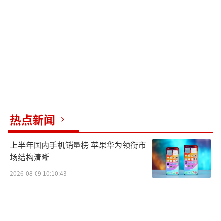
连续下跌至550元/克左右，一天内亏损万余
元。尽管回收商在金价波动中盈亏乃常事，但
如此大幅度的单日跌幅实属罕见。
在黄金回收热中，部分消费者遭遇了诸多
问题。张女士在某二手黄金回收店铺出售金饰
品时，熔金前后纯度检测结果相差较大，最终
被以回收价的9折结算。店铺解释称，测金仪仅
热点新闻
能检测金饰品表面纯度，熔金后可能显现出内
上半年国内手机销量榜 苹果华为领衔市
部掺杂的其他金属。然而，张女士对这一解释
场结构清晰
持疑，且因金饰品已熔为一体，无法追溯具体
2026-08-09 10:10:43
哪件纯度不足，维权困难。
此外，消费者王先生和韩先生分别投诉在
回收过程中遭遇“鬼秤”和金饰品克重莫名减