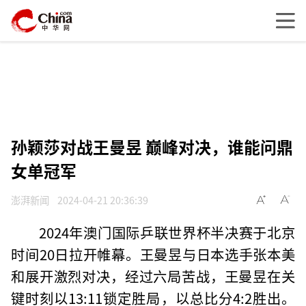
孙颖莎对战王曼昱 巅峰对决，谁能问鼎
女单冠军
澎湃新闻
2024-04-21 20:36:39
2024年澳门国际乒联世界杯半决赛于北京
时间20日拉开帷幕。王曼昱与日本选手张本美
和展开激烈对决，经过六局苦战，王曼昱在关
键时刻以13:11锁定胜局，以总比分4:2胜出。