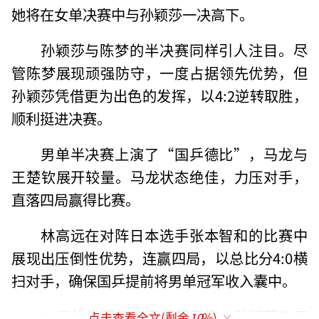
她将在女单决赛中与孙颖莎一决高下。
孙颖莎与陈梦的半决赛同样引人注目。尽
管陈梦展现顽强防守，一度占据领先优势，但
孙颖莎凭借更为出色的发挥，以4:2逆转取胜，
顺利挺进决赛。
男单半决赛上演了“国乒德比”，马龙与
王楚钦展开较量。马龙状态绝佳，力压对手，
直落四局赢得比赛。
林高远在对阵日本选手张本智和的比赛中
展现出压倒性优势，连赢四局，以总比分4:0横
扫对手，确保国乒提前将男单冠军收入囊中。
21日的世界杯决赛赛程已定：孙颖莎与王
点击查看全文(剩余
10
%)