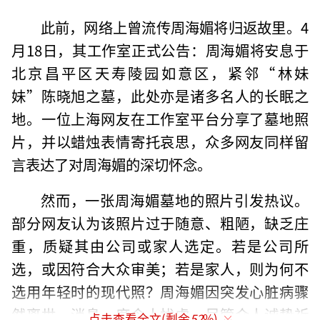
此前，网络上曾流传周海媚将归返故里。4
月18日，其工作室正式公告：周海媚将安息于
北京昌平区天寿陵园如意区，紧邻“林妹
妹”陈晓旭之墓，此处亦是诸多名人的长眠之
地。一位上海网友在工作室平台分享了墓地照
片，并以蜡烛表情寄托哀思，众多网友同样留
言表达了对周海媚的深切怀念。
然而，一张周海媚墓地的照片引发热议。
部分网友认为该照片过于随意、粗陋，缺乏庄
重，质疑其由公司或家人选定。若是公司所
选，或因符合大众审美；若是家人，则为何不
选用年轻时的现代照？周海媚因突发心脏病骤
然离世，消息一度令人忧虑，尽管众人诚挚祈
点击查看全文(剩余
52
%)