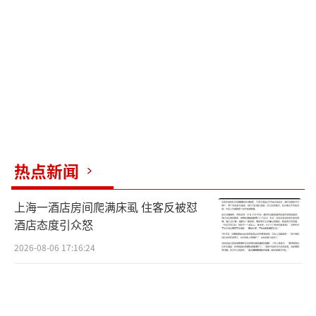
本心。
部分网友担忧在北京安葬不便亲友扫墓，
实则现代交通便捷，距离不再是问题。据悉，
周海媚母亲钟爱北京，其父为满族后裔。经家
人深思熟虑，最终选定北京作为周海媚安息之
地，足见其慎重与用心。
（责任编辑：张蕾）
热点新闻
上海一酒店房间爬满床虱 住客反被怼
酒店态度引众怒
2026-08-06 17:16:24