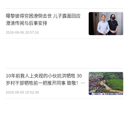
曝黎彼得穷困潦倒去世 儿子露面回应
澄清传闻与后事安排
2026-08-06 20:57:16
10年前救人上央视的小伙抗洪牺牲 30
岁村干部牺牲前一把推开同事 致敬！送
别！
2026-08-06 10:52:34