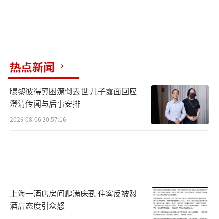
热点新闻
曝黎彼得穷困潦倒去世 儿子露面回应
澄清传闻与后事安排
2026-08-06 20:57:16
上海一酒店房间爬满床虱 住客反被怼
酒店态度引众怒