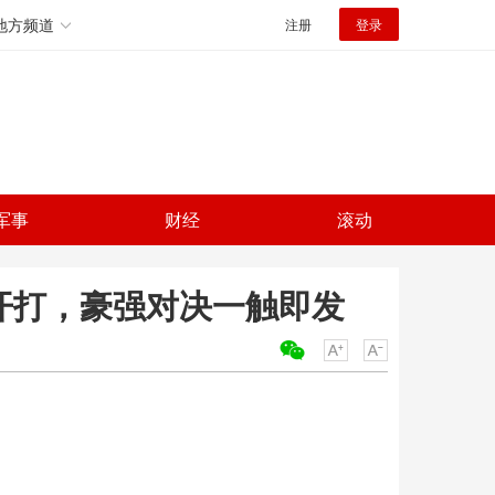
地方频道
注册
登录
军事
财经
滚动
号开打，豪强对决一触即发
关键词：