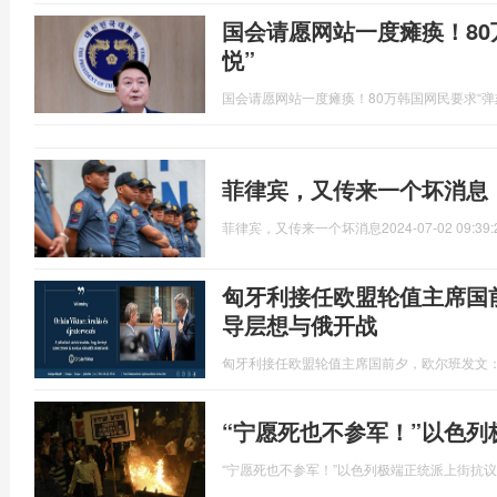
国会请愿网站一度瘫痪！80
悦”
国会请愿网站一度瘫痪！80万韩国网民要求“弹
菲律宾，又传来一个坏消息
菲律宾，又传来一个坏消息
2024-07-02 09:39:
匈牙利接任欧盟轮值主席国
导层想与俄开战
匈牙利接任欧盟轮值主席国前夕，欧尔班发文
“宁愿死也不参军！”以色
“宁愿死也不参军！”以色列极端正统派上街抗